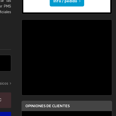
ar las
Info / pedido
lor PMS
iciales
sicos
C
OPINIONES DE CLIENTES