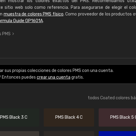
eden mostrar los colores exactos del PMS. Recomendamos utiliz
e sitio web solo como referencia. Para asegurarse de elegir el co
un
muestra de colores PMS físico
. Como proveedor de los productos of
ormula Guide GP1601A
.
es PMS
ar sus propias colecciones de colores PMS con una cuenta.
? Entonces puedes
crear una cuenta
gratis.
todos Coated colores bá
PMS Black 3 C
PMS Black 4 C
PMS Black 5 