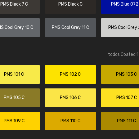
Enrique
PMS Black 7 C
PMS Black C
PMS Blue 072
"Buen servicio. No obstante No es fá
encontrar/comprar lo que se busca"
S Cool Grey 10 C
PMS Cool Grey 11 C
PMS Cool Grey 
todos Coated 1 
PMS 101 C
PMS 102 C
PMS 103 C
PMS 105 C
PMS 106 C
PMS 107 C
PMS 109 C
PMS 110 C
PMS 111 C