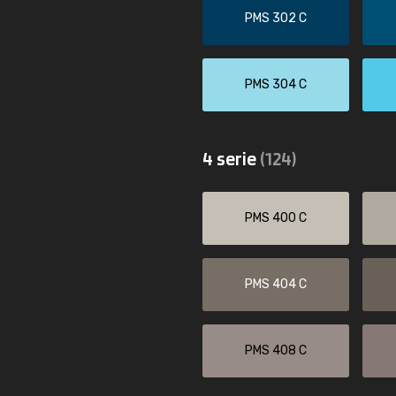
PMS 302 C
PMS 304 C
4 serie
(124)
PMS 400 C
PMS 404 C
PMS 408 C