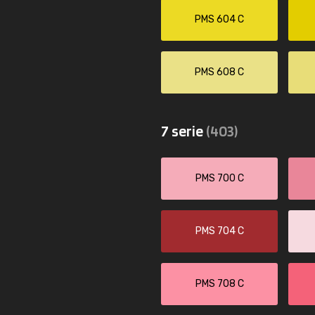
PMS 604 C
PMS 608 C
7 serie
(403)
PMS 700 C
PMS 704 C
PMS 708 C