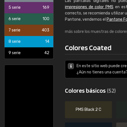
Las pantallas digitales no pu
impresiones de color PMS
en est
5 serie
169
correcto, se recomienda utilizar 
6 serie
100
Pantone, vendemos el
Pantone F
7 serie
403
más sobre los muestras de color
8 serie
14
Colores Coated
9 serie
42
En este sitio web puede cre
¿Aún no tienes una cuenta
Colores básicos
(52)
PMS Black 2 C