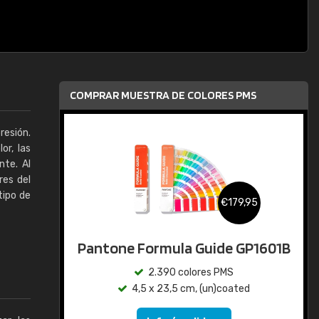
COMPRAR MUESTRA DE COLORES PMS
resión.
or, las
nte. Al
res del
tipo de
€179,95
Pantone Formula Guide GP1601B
2.390 colores PMS
4,5 x 23,5 cm, (un)coated