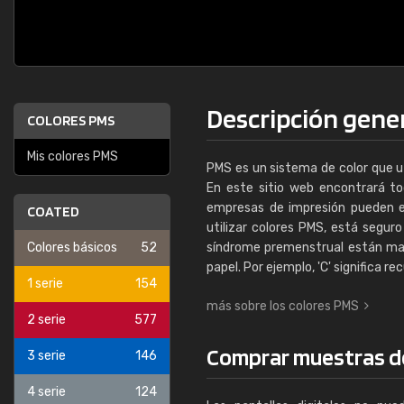
Descripción gener
COLORES PMS
Mis colores PMS
PMS es un sistema de color que ut
En este sitio web encontrará tod
empresas de impresión pueden en
COATED
utilizar colores PMS, está seguro
Colores básicos
52
síndrome premenstrual están marc
papel. Por ejemplo, 'C' significa re
1 serie
154
más sobre los colores PMS
2 serie
577
Comprar muestras d
3 serie
146
4 serie
124