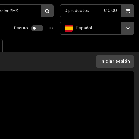
0
productos
€ 0,00
Oscuro
Luz
Español
Iniciar sesión