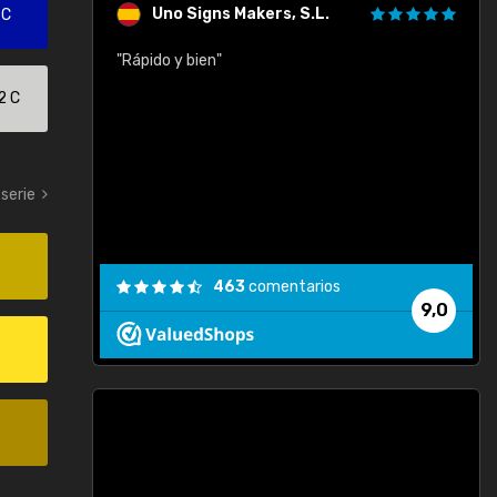
Uno Signs Makers, S.L.
 C
cil
"Rápido y bien"
"
c
2 C
serie
463
comentarios
9,0