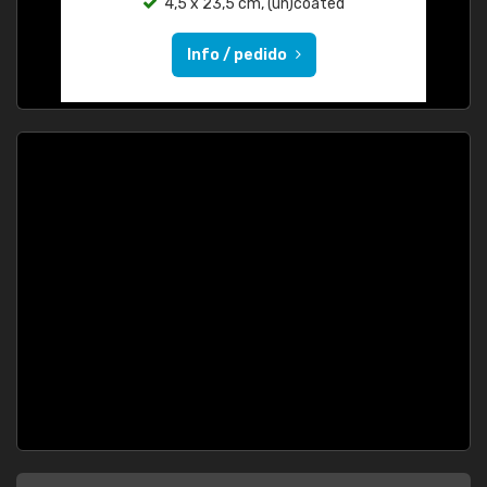
4,5 x 23,5 cm, (un)coated
Info / pedido