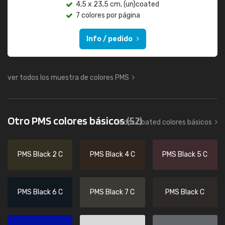
4,5 x 23,5 cm, (un)coated
7 colores por página
Info / pedido
ver todos los muestra de colores PMS
Otro PMS colores básicos
(52)
todos Coated colores básicos
PMS Black 2 C
PMS Black 4 C
PMS Black 5 C
PMS Black 6 C
PMS Black 7 C
PMS Black C