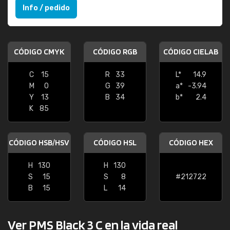
Info / pedido
CÓDIGO CMYK
CÓDIGO RGB
CÓDIGO CIELAB
C
15
R
33
L*
14.9
M
0
G
39
a*
-3.94
Y
13
B
34
b*
2.4
K
85
CÓDIGO HSB/HSV
CÓDIGO HSL
CÓDIGO HEX
H
130
H
130
S
15
S
8
#212722
B
15
L
14
Ver PMS Black 3 C en la vida real