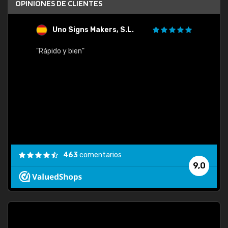
OPINIONES DE CLIENTES
Uno Signs Makers, S.L.
s
"Rápido y bien"
"Buen 
consu
463
comentarios
9,0