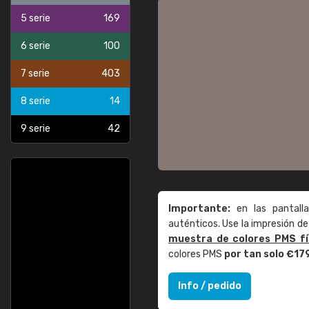
5 serie
169
6 serie
100
7 serie
403
8 serie
14
9 serie
42
Importante:
en las pantall
auténticos. Use la impresión 
muestra de colores PMS fí
colores PMS
por tan solo €17
Info / pedido