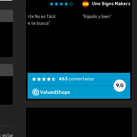
Uno Signs Makers, S.L.
cil
"Rápido y bien"
"
c
463
comentarios
9,0
a estar