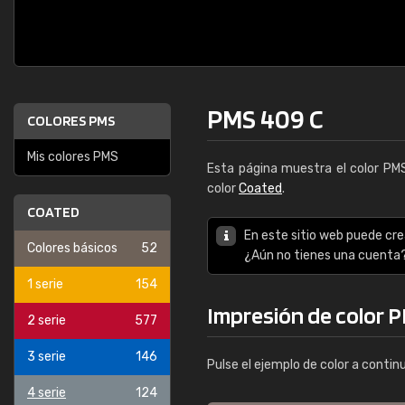
PMS 409 C
COLORES PMS
Mis colores PMS
Esta página muestra el color P
color
Coated
.
COATED
En este sitio web puede cre
Colores básicos
52
¿Aún no tienes una cuenta
1 serie
154
Impresión de color 
2 serie
577
3 serie
146
Pulse el ejemplo de color a contin
4 serie
124