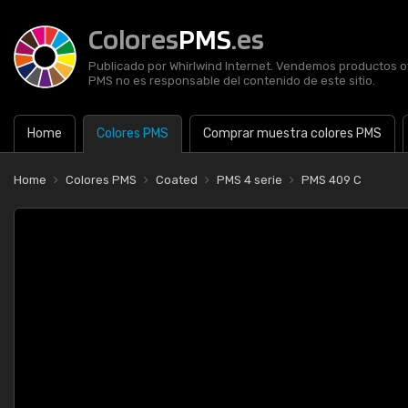
Colores
PMS
.es
Publicado por Whirlwind Internet. Vendemos productos of
PMS no es responsable del contenido de este sitio.
Home
Colores PMS
Comprar muestra colores PMS
Home
Colores PMS
Coated
PMS 4 serie
PMS 409 C