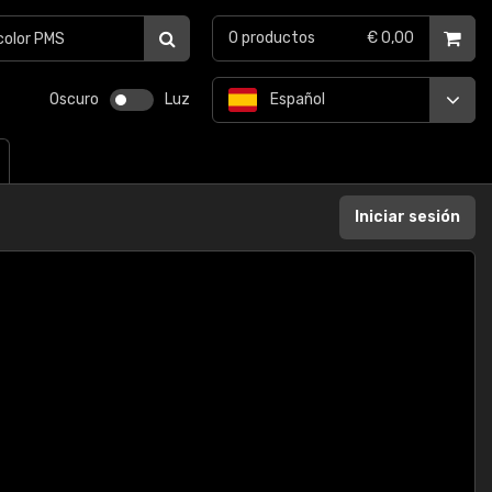
0
productos
€ 0,00
Oscuro
Luz
Español
Iniciar sesión