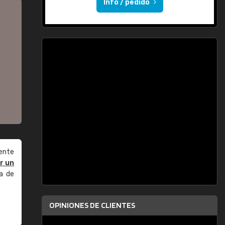
Info / pedido
ente
r un
a de
OPINIONES DE CLIENTES