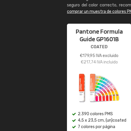
seguro del color correcto, reco
comprar un muestra de colores P
Pantone Formula
Guide GP1601B
COATED
€
179,95
IVA excluido
€
217,74
IVA incluido
2.390 colores PMS
4,5 x 23,5 cm, (un)coated
7 colores por página