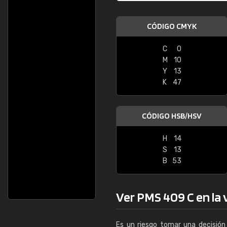
CÓDIGO CMYK
C
0
M
10
Y
13
K
47
CÓDIGO HSB/HSV
H
14
S
13
B
53
Ver PMS 409 C en la v
Es un riesgo tomar una decisión 