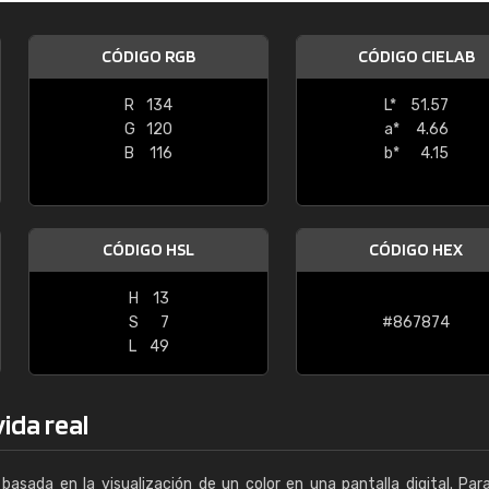
Enrique
CÓDIGO RGB
CÓDIGO CIELAB
"Buen servicio. No obstante No es fá
encontrar/comprar lo que se busca"
R
134
L*
51.57
G
120
a*
4.66
B
116
b*
4.15
CÓDIGO HSL
CÓDIGO HEX
H
13
S
7
#867874
L
49
ida real
basada en la visualización de un color en una pantalla digital. Par