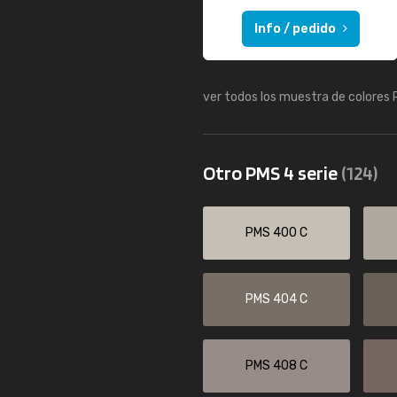
Info / pedido
ver todos los muestra de colores
Otro PMS 4 serie
(124)
PMS 400 C
PMS 404 C
PMS 408 C