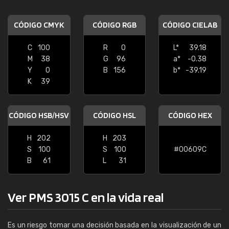
CÓDIGO CMYK
CÓDIGO RGB
CÓDIGO CIELAB
C
100
R
0
L*
39.18
M
38
G
96
a*
-0.38
Y
0
B
156
b*
-39.19
K
39
CÓDIGO HSB/HSV
CÓDIGO HSL
CÓDIGO HEX
H
202
H
203
S
100
S
100
#00609C
B
61
L
31
Ver PMS 3015 C en la vida real
Es un riesgo tomar una decisión basada en la visualización de un