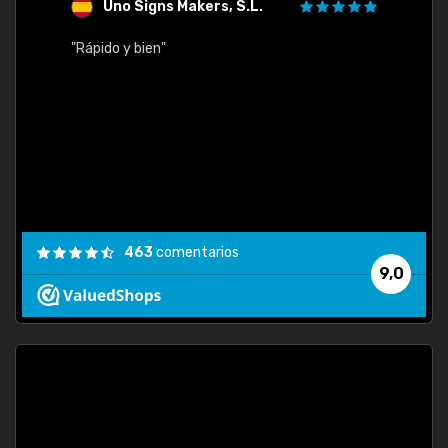
Uno Signs Makers, S.L.
s
"Rápido y bien"
"Buen 
consu
463
comentarios
9,0