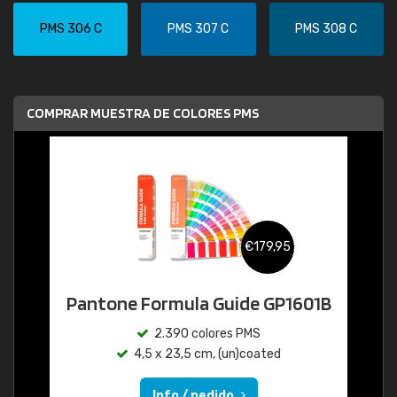
PMS 306 C
PMS 307 C
PMS 308 C
COMPRAR MUESTRA DE COLORES PMS
€179,95
Pantone Formula Guide GP1601B
2.390 colores PMS
4,5 x 23,5 cm, (un)coated
Info / pedido