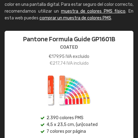
color en una pantalla digital. Para estar seguro del color correcto,
recomendamos utilizar un
muestra de colores PMS físico
. En
esta web puedes
comprar un muestra de colores PMS
.
Pantone Formula Guide GP1601B
COATED
€
179,95
IVA excluido
€
217,74
IVA incluido
2.390 colores PMS
4,5 x 23,5 cm, (un)coated
7 colores por página