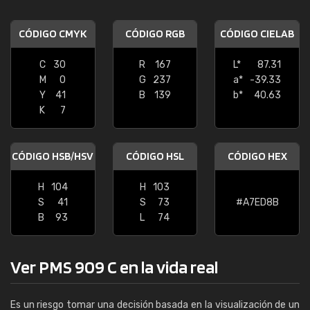
CÓDIGO CMYK
CÓDIGO RGB
CÓDIGO CIELAB
C
30
R
167
L*
87.31
M
0
G
237
a*
-39.33
Y
41
B
139
b*
40.63
K
7
CÓDIGO HSB/HSV
CÓDIGO HSL
CÓDIGO HEX
H
104
H
103
S
41
S
73
#A7ED8B
B
93
L
74
Ver PMS 909 C en la vida real
Es un riesgo tomar una decisión basada en la visualización de un