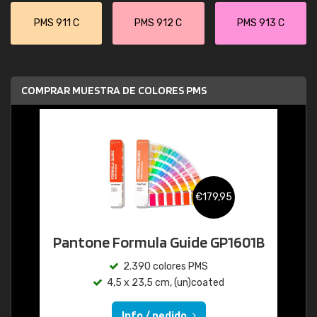
PMS 911 C
PMS 912 C
PMS 913 C
COMPRAR MUESTRA DE COLORES PMS
€179,95
Pantone Formula Guide GP1601B
2.390 colores PMS
4,5 x 23,5 cm, (un)coated
Info / pedido