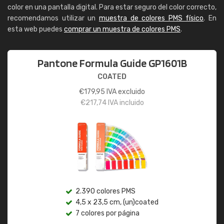
color en una pantalla digital. Para estar seguro del color correcto,
recomendamos utilizar un
muestra de colores PMS físico
. En
esta web puedes
comprar un muestra de colores PMS
.
Pantone Formula Guide GP1601B
COATED
€
179,95
IVA excluido
€
217,74
IVA incluido
2.390 colores PMS
4,5 x 23,5 cm, (un)coated
7 colores por página