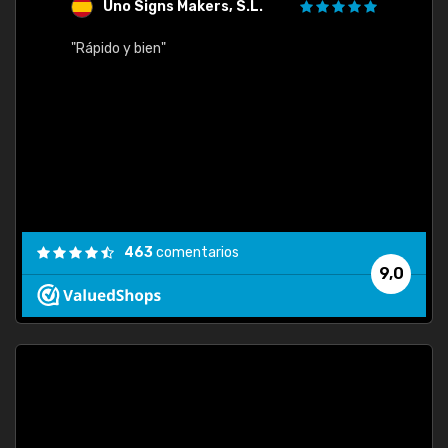
Uno Signs Makers, S.L.
s
"Rápido y bien"
"Buen 
consu
463
comentarios
9,0