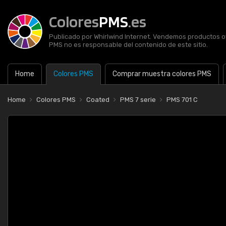
Colores
PMS
.es
Publicado por Whirlwind Internet. Vendemos productos of
PMS no es responsable del contenido de este sitio.
Home
Colores PMS
Comprar muestra colores PMS
Home
Colores PMS
Coated
PMS 7 serie
PMS 701 C