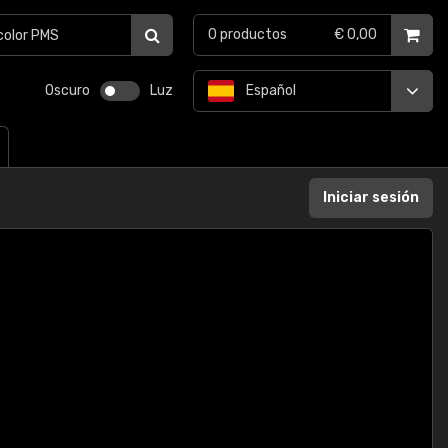
0
productos
€ 0,00
Oscuro
Luz
Español
Iniciar sesión