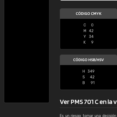
CÓDIGO CMYK
C
0
M
42
Y
34
K
9
CÓDIGO HSB/HSV
H
349
S
42
B
91
Ver PMS 701 C en la v
Es un riesgo tomar una decisión 