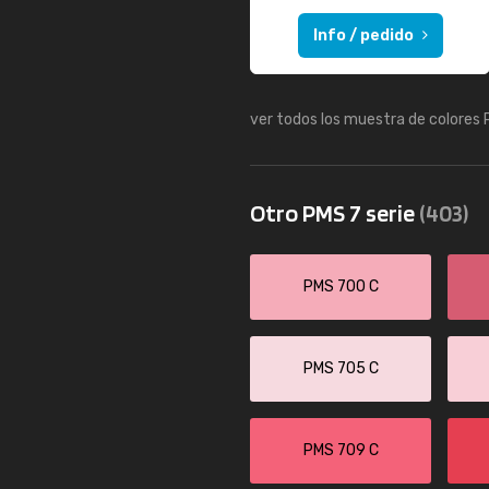
Info / pedido
ver todos los muestra de colores
Otro PMS 7 serie
(403)
PMS 700 C
PMS 705 C
PMS 709 C