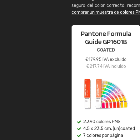
seguro del color correcto, reco
comprar un muestra de colores P
Pantone Formula
Guide GP1601B
COATED
€
179,95
IVA excluido
€
217,74
IVA incluido
2.390 colores PMS
4,5 x 23,5 cm, (un)coated
7 colores por página