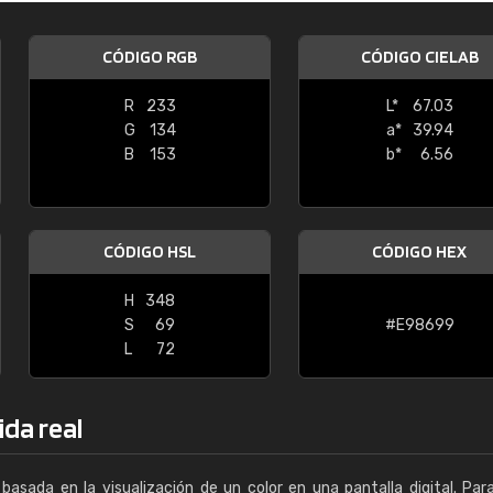
Enrique
CÓDIGO RGB
CÓDIGO CIELAB
"Buen servicio. No obstante No es fá
encontrar/comprar lo que se busca"
R
233
L*
67.03
G
134
a*
39.94
B
153
b*
6.56
CÓDIGO HSL
CÓDIGO HEX
H
348
S
69
#E98699
L
72
ida real
basada en la visualización de un color en una pantalla digital. Par