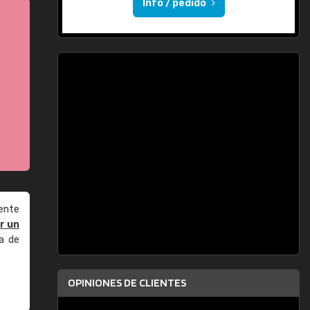
Info / pedido
ente
r un
a de
OPINIONES DE CLIENTES