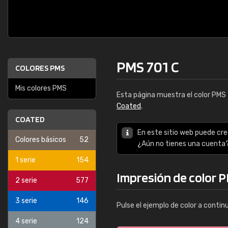
PMS 701 C
COLORES PMS
Mis colores PMS
Esta página muestra el color PMS
Coated
.
COATED
En este sitio web puede cre
Colores básicos
52
¿Aún no tienes una cuenta
1 serie
154
Impresión de color 
2 serie
577
3 serie
146
Pulse el ejemplo de color a contin
4 serie
124