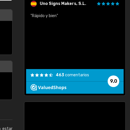
Uno Signs Makers, S.L.
cil
"Rápido y bien"
"
c
463
comentarios
9,0
a estar