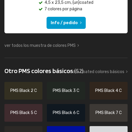
4,5 x 23,5 cm, (un)coated
7 colores por página
Info / pedido
ver todos los muestra de colores PMS
Otro PMS colores básicos
(52)
todos Coated colores básicos
PMS Black 2 C
PMS Black 3 C
PMS Black 4 C
PMS Black 5 C
PMS Black 6 C
PMS Black 7 C