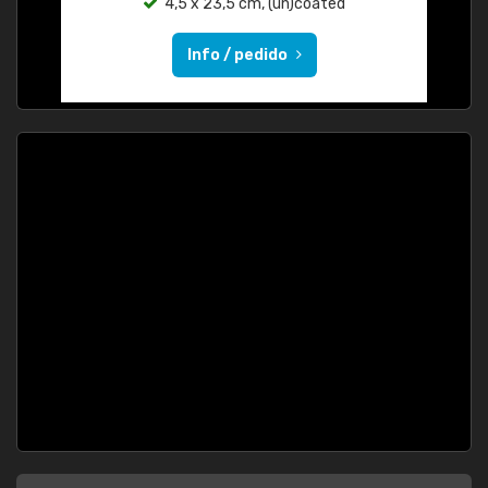
4,5 x 23,5 cm, (un)coated
Info / pedido