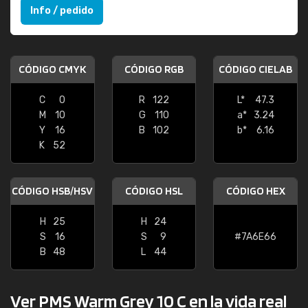
Info / pedido
CÓDIGO CMYK
CÓDIGO RGB
CÓDIGO CIELAB
C
0
R
122
L*
47.3
M
10
G
110
a*
3.24
Y
16
B
102
b*
6.16
K
52
CÓDIGO HSB/HSV
CÓDIGO HSL
CÓDIGO HEX
H
25
H
24
S
16
S
9
#7A6E66
B
48
L
44
Ver PMS Warm Grey 10 C en la vida real