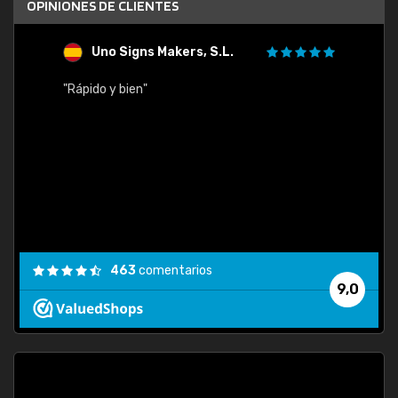
OPINIONES DE CLIENTES
Uno Signs Makers, S.L.
s
"Rápido y bien"
"Buen 
consu
463
comentarios
9,0