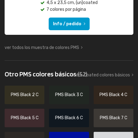
4,5 x 23,5 cm, (un)coated
7 colores por página
Info / pedido
ver todos los muestra de colores PMS
Otro PMS colores básicos
(52)
todos Coated colores básicos
PMS Black 2 C
PMS Black 3 C
PMS Black 4 C
PMS Black 5 C
PMS Black 6 C
PMS Black 7 C