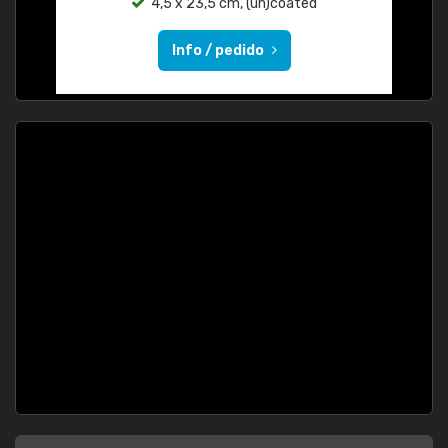
4,5 x 23,5 cm, (un)coated
Info / pedido