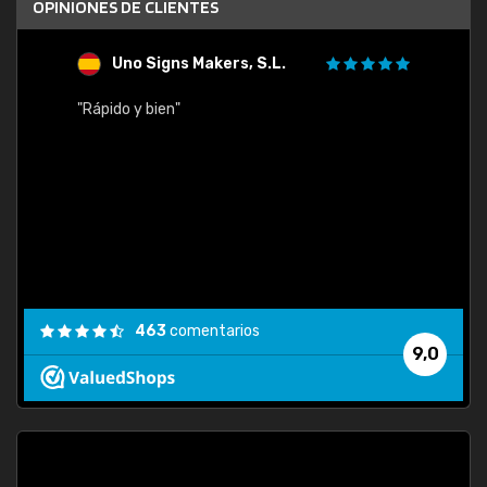
OPINIONES DE CLIENTES
Uno Signs Makers, S.L.
s
"Rápido y bien"
"Buen 
consu
463
comentarios
9,0