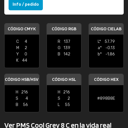
Info / pedido
CÓDIGO CMYK
CÓDIGO RGB
CÓDIGO CIELAB
C
4
R
137
L*
57.79
M
2
G
139
a*
-0.13
Y
0
B
142
b*
-1.86
K
44
CÓDIGO HSB/HSV
CÓDIGO HSL
CÓDIGO HEX
H
216
H
216
S
4
S
2
#898B8E
B
56
L
55
Ver PMS Cool Grey 8 C en la vida real