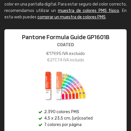
color en una pantalla digital. Para estar seguro del color correcto,
recomendamos utilizar un
muestra de colores PMS físico
. En
esta web puedes
comprar un muestra de colores PMS
.
Pantone Formula Guide GP1601B
COATED
€
179,95
IVA excluido
€
217,74
IVA incluido
2.390 colores PMS
4,5 x 23,5 cm, (un)coated
7 colores por página