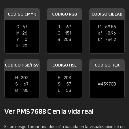
CÓDIGO CMYK
CÓDIGO RGB
CÓDIGO CIELAB
C
67
R
67
L*
59.56
M
26
G
151
a*
-8.96
Y
0
B
203
b*
-34.2
K
20
CÓDIGO HSB/HSV
CÓDIGO HSL
CÓDIGO HEX
H
202
H
203
S
67
S
57
#4397CB
B
80
L
53
Ver PMS 7688 C en la vida real
Es un riesgo tomar una decisión basada en la visualización de un