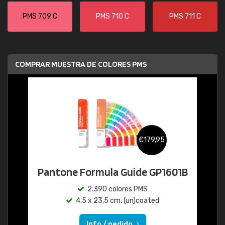
PMS 709 C
PMS 710 C
PMS 711 C
COMPRAR MUESTRA DE COLORES PMS
€179,95
Pantone Formula Guide GP1601B
2.390 colores PMS
4,5 x 23,5 cm, (un)coated
Info / pedido