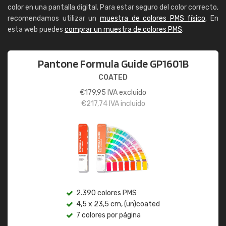
color en una pantalla digital. Para estar seguro del color correcto,
recomendamos utilizar un
muestra de colores PMS físico
. En
esta web puedes
comprar un muestra de colores PMS
.
Pantone Formula Guide GP1601B
COATED
€
179,95
IVA excluido
€
217,74
IVA incluido
2.390 colores PMS
4,5 x 23,5 cm, (un)coated
7 colores por página