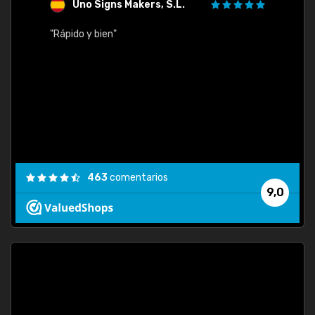
Uno Signs Makers, S.L.
s
"Rápido y bien"
"Buen 
consu
463
comentarios
9,0