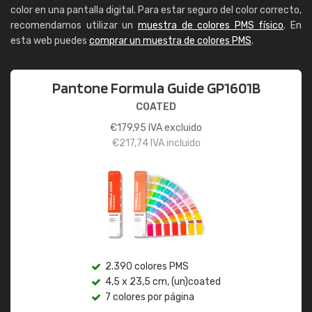
color en una pantalla digital. Para estar seguro del color correcto,
recomendamos utilizar un
muestra de colores PMS físico
. En
esta web puedes
comprar un muestra de colores PMS
.
Pantone Formula Guide GP1601B
COATED
€
179,95
IVA excluido
€
217,74
IVA incluido
2.390 colores PMS
4,5 x 23,5 cm, (un)coated
7 colores por página