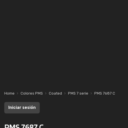
Home
Colores PMS
Coated
PMS 7 serie
PMS 7687 C
Iniciar sesión
PMS 7687 C