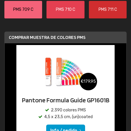
PMS 709 C
PMS 710 C
PMS 711 C
COMPRAR MUESTRA DE COLORES PMS
€179,95
Pantone Formula Guide GP1601B
2.390 colores PMS
4,5 x 23,5 cm, (un)coated
Info / pedido