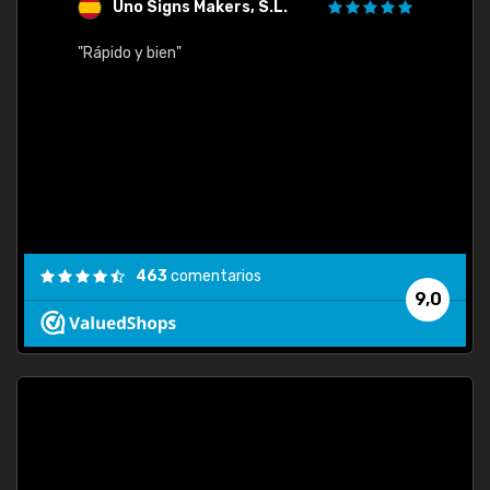
Uno Signs Makers, S.L.
s
"Rápido y bien"
"Buen 
consu
463
comentarios
9,0