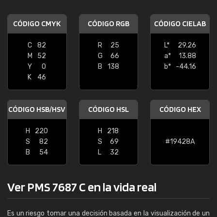
CÓDIGO CMYK
CÓDIGO RGB
CÓDIGO CIELAB
C
82
R
25
L*
29.26
M
52
G
66
a*
13.88
Y
0
B
138
b*
-44.16
K
46
CÓDIGO HSB/HSV
CÓDIGO HSL
CÓDIGO HEX
H
220
H
218
S
82
S
69
#19428A
B
54
L
32
Ver PMS 7687 C en la vida real
Es un riesgo tomar una decisión basada en la visualización de un