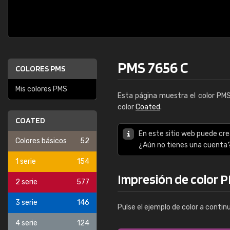
PMS 7656 C
COLORES PMS
Mis colores PMS
Esta página muestra el color PM
color
Coated
.
COATED
En este sitio web puede cre
Colores básicos
52
¿Aún no tienes una cuenta
1 serie
154
Impresión de color 
2 serie
577
3 serie
146
Pulse el ejemplo de color a contin
4 serie
124