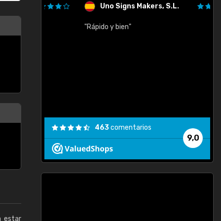
Uno Signs Makers, S.L.
cil
"Rápido y bien"
"
c
463
comentarios
9,0
a estar