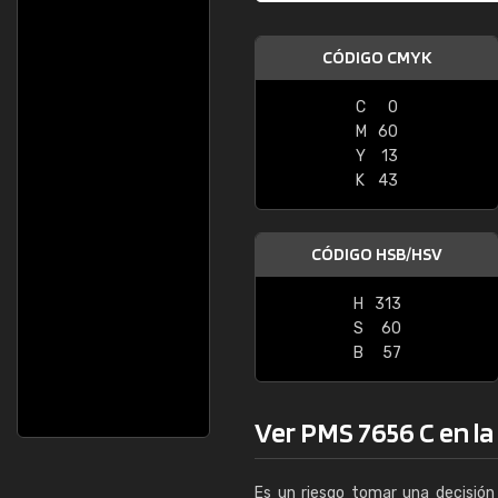
CÓDIGO CMYK
C
0
M
60
Y
13
K
43
CÓDIGO HSB/HSV
H
313
S
60
B
57
Ver PMS 7656 C en la 
Es un riesgo tomar una decisión 