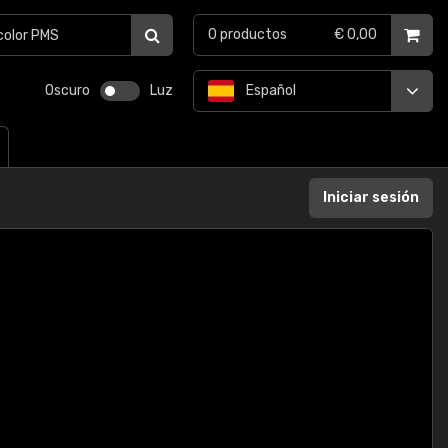
0
productos
€ 0,00
Oscuro
Luz
Español
Iniciar sesión