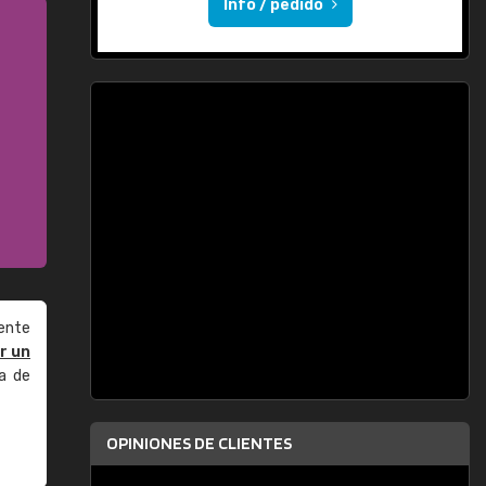
Info / pedido
ente
r un
a de
OPINIONES DE CLIENTES