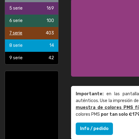
5 serie
169
6 serie
100
7 serie
403
8 serie
14
9 serie
42
Importante:
en las pantall
auténticos. Use la impresión 
muestra de colores PMS fí
colores PMS
por tan solo €17
Info / pedido