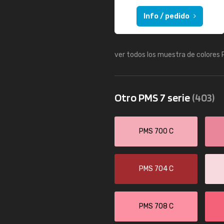
Info / pedido
ver todos los muestra de colores
Otro PMS 7 serie
(403)
PMS 700 C
PMS 704 C
PMS 708 C