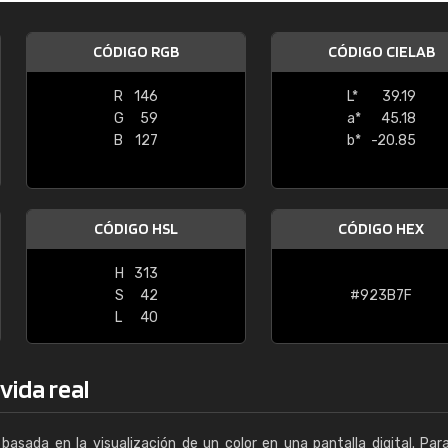
Enrique
CÓDIGO RGB
CÓDIGO CIELAB
"Buen servicio. No obstante No es fá
encontrar/comprar lo que se busca"
R
146
L*
39.19
G
59
a*
45.18
B
127
b*
-20.85
CÓDIGO HSL
CÓDIGO HEX
H
313
S
42
#923B7F
L
40
vida real
basada en la visualización de un color en una pantalla digital. Par