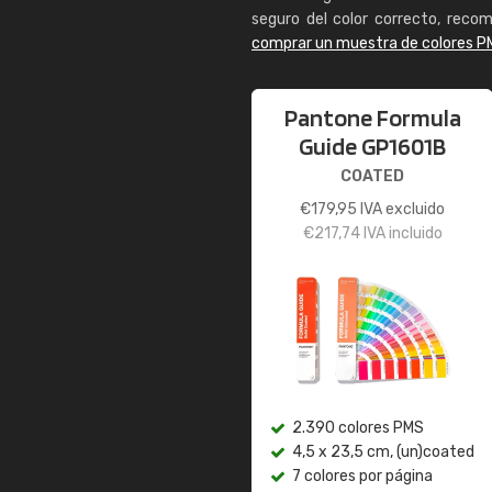
seguro del color correcto, reco
comprar un muestra de colores P
Pantone Formula
Guide GP1601B
COATED
€
179,95
IVA excluido
€
217,74
IVA incluido
2.390 colores PMS
4,5 x 23,5 cm, (un)coated
7 colores por página