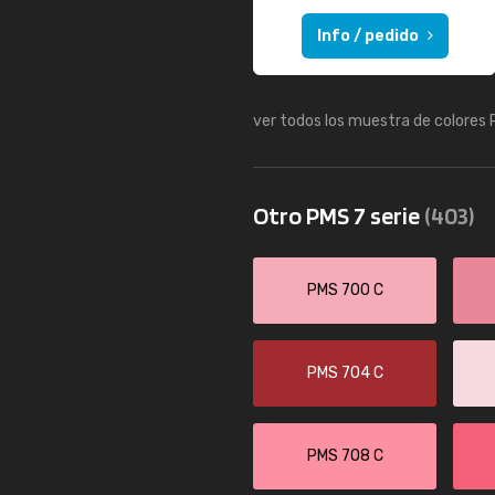
Info / pedido
ver todos los muestra de colores
Otro PMS 7 serie
(403)
PMS 700 C
PMS 704 C
PMS 708 C