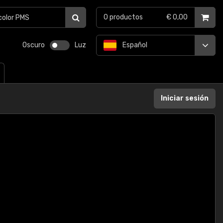
0
productos
€ 0,00
Oscuro
Luz
Español
Iniciar sesión