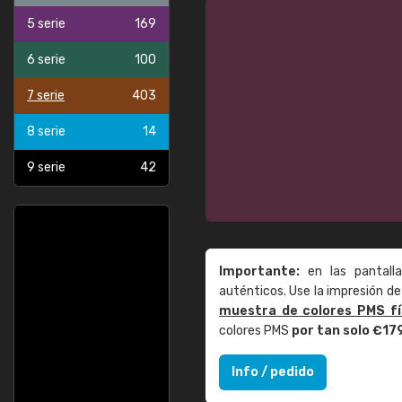
5 serie
169
6 serie
100
7 serie
403
8 serie
14
9 serie
42
Importante:
en las pantall
auténticos. Use la impresión 
muestra de colores PMS fí
colores PMS
por tan solo €17
Info / pedido