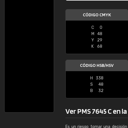
CÓDIGO CMYK
C
0
M
48
Y
29
K
68
CÓDIGO HSB/HSV
H
338
S
48
B
32
Ver PMS 7645 C en la 
Es un riesgo tomar una decisión 