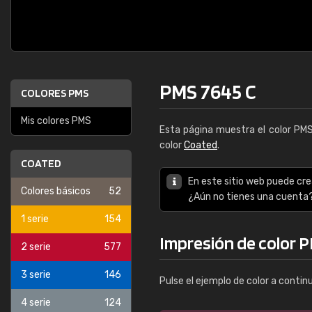
PMS 7645 C
COLORES PMS
Mis colores PMS
Esta página muestra el color PM
color
Coated
.
COATED
En este sitio web puede cre
Colores básicos
52
¿Aún no tienes una cuenta
1 serie
154
Impresión de color 
2 serie
577
3 serie
146
Pulse el ejemplo de color a contin
4 serie
124