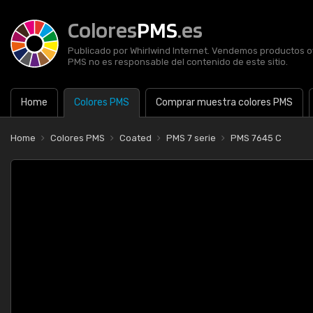
Colores
PMS
.es
Publicado por Whirlwind Internet. Vendemos productos of
PMS no es responsable del contenido de este sitio.
Home
Colores PMS
Comprar muestra colores PMS
Home
Colores PMS
Coated
PMS 7 serie
PMS 7645 C