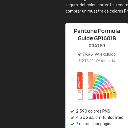
seguro del color correcto, reco
comprar un muestra de colores P
Pantone Formula
Guide GP1601B
COATED
€
179,95
IVA excluido
€
217,74
IVA incluido
2.390 colores PMS
4,5 x 23,5 cm, (un)coated
7 colores por página