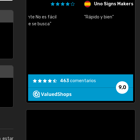
Uno Signs Makers, S.L.
cil
"Rápido y bien"
"
c
463
comentarios
9,0
a estar