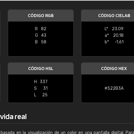
Enrique
CÓDIGO RGB
CÓDIGO CIELAB
"Buen servicio. No obstante No es fá
encontrar/comprar lo que se busca"
R
82
L*
23.09
G
43
a*
20.18
B
58
b*
-1.61
CÓDIGO HSL
CÓDIGO HEX
H
337
S
31
#522B3A
L
25
vida real
basada en la visualización de un color en una pantalla digital. Par