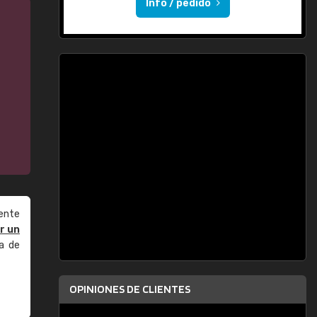
Info / pedido
ente
r un
a de
OPINIONES DE CLIENTES