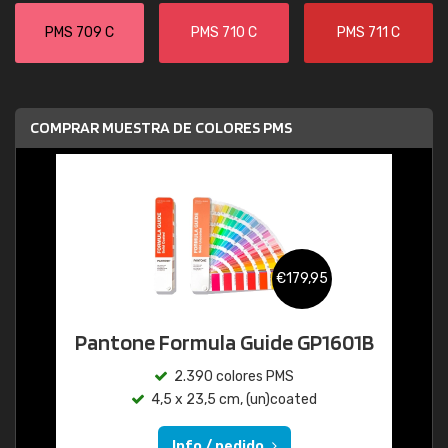
PMS 709 C
PMS 710 C
PMS 711 C
COMPRAR MUESTRA DE COLORES PMS
€179,95
Pantone Formula Guide GP1601B
2.390 colores PMS
4,5 x 23,5 cm, (un)coated
Info / pedido