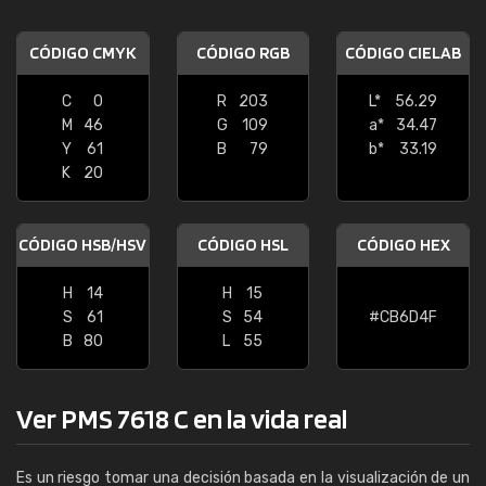
CÓDIGO CMYK
CÓDIGO RGB
CÓDIGO CIELAB
C
0
R
203
L*
56.29
M
46
G
109
a*
34.47
Y
61
B
79
b*
33.19
K
20
CÓDIGO HSB/HSV
CÓDIGO HSL
CÓDIGO HEX
H
14
H
15
S
61
S
54
#CB6D4F
B
80
L
55
Ver PMS 7618 C en la vida real
Es un riesgo tomar una decisión basada en la visualización de un