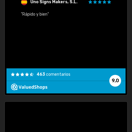
Uno Signs Makers, S.L.
s
"Rápido y bien"
"Buen 
consu
463
comentarios
9,0