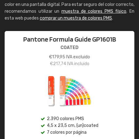
color en una pantalla digital. Para estar seguro del color correcto,
recomendamos utilizar un
muestra de colores PMS físico
. En
esta web puedes
comprar un muestra de colores PMS
.
Pantone Formula Guide GP1601B
COATED
€
179,95
IVA excluido
€
217,74
IVA incluido
2.390 colores PMS
4,5 x 23,5 cm, (un)coated
7 colores por página