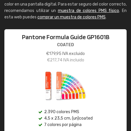
color en una pantalla digital. Para estar seguro del color correcto,
recomendamos utilizar un
muestra de colores PMS físico
. En
esta web puedes
comprar un muestra de colores PMS
.
Pantone Formula Guide GP1601B
COATED
€
179,95
IVA excluido
€
217,74
IVA incluido
2.390 colores PMS
4,5 x 23,5 cm, (un)coated
7 colores por página