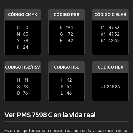
CÓDIGO CMYK
CÓDIGO RGB
CÓDIGO CIELAB
C
0
R
194
L*
47.33
M
63
G
72
a*
47.32
Y
78
B
42
b*
42.62
K
24
CÓDIGO HSB/HSV
CÓDIGO HSL
CÓDIGO HEX
H
11
H
12
S
78
S
64
#C2482A
B
76
L
46
Ver PMS 7598 C en la vida real
Es un riesgo tomar una decisión basada en la visualización de un