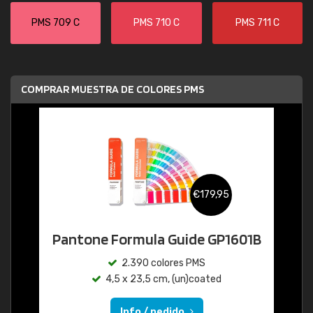
PMS 709 C
PMS 710 C
PMS 711 C
COMPRAR MUESTRA DE COLORES PMS
€179,95
Pantone Formula Guide GP1601B
2.390 colores PMS
4,5 x 23,5 cm, (un)coated
Info / pedido