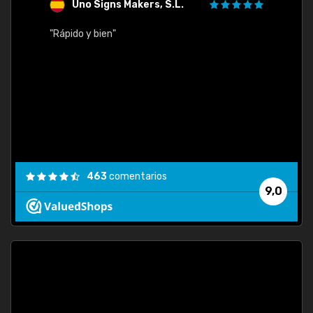
Uno Signs Makers, S.L.
s
"Rápido y bien"
"Buen 
consu
463
comentarios
9,0