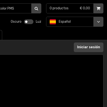
0
productos
€ 0,00
Oscuro
Luz
Español
Iniciar sesión