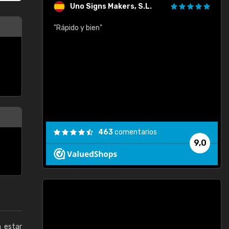
Uno Signs Makers, S.L.
cil
"Rápido y bien"
"
c
463
comentarios
9,0
a estar