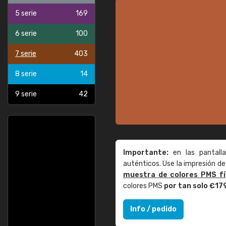
5 serie
169
6 serie
100
7 serie
403
8 serie
14
9 serie
42
Importante:
en las pantall
auténticos. Use la impresión 
muestra de colores PMS fí
colores PMS
por tan solo €17
Info / pedido