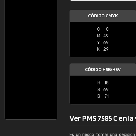
CÓDIGO CMYK
C
0
M
49
Y
69
K
29
CÓDIGO HSB/HSV
H
18
S
69
B
71
Ver PMS 7585 C en la 
Es un riesgo tomar una decisión 