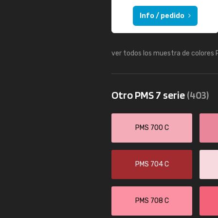
Info / pedido
ver todos los muestra de colores
Otro PMS 7 serie
(403)
PMS 700 C
PMS 704 C
PMS 708 C