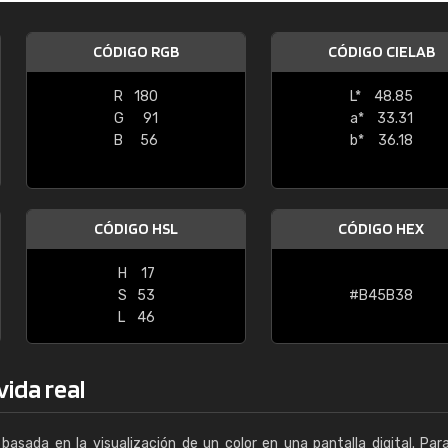
Enrique
CÓDIGO RGB
CÓDIGO CIELAB
"Buen servicio. No obstante No es fá
encontrar/comprar lo que se busca"
R
180
L*
48.85
G
91
a*
33.31
B
56
b*
36.18
CÓDIGO HSL
CÓDIGO HEX
H
17
S
53
#B45B38
L
46
vida real
basada en la visualización de un color en una pantalla digital. Par