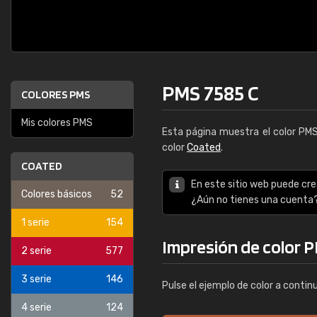
PMS 7585 C
COLORES PMS
Mis colores PMS
Esta página muestra el color PM
color
Coated
.
COATED
En este sitio web puede cre
Colores básicos
52
¿Aún no tienes una cuenta
1 serie
154
Impresión de color P
2 serie
577
3 serie
146
Pulse el ejemplo de color a contin
4 serie
124