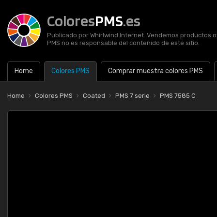
Colores
PMS
.es
Publicado por Whirlwind Internet. Vendemos productos of
PMS no es responsable del contenido de este sitio.
Home
Colores PMS
Comprar muestra colores PMS
Home
Colores PMS
Coated
PMS 7 serie
PMS 7585 C