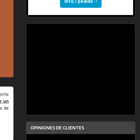
Info / pedido
ente
r un
a de
OPINIONES DE CLIENTES