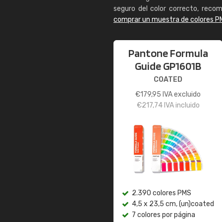
seguro del color correcto, reco
comprar un muestra de colores P
Pantone Formula
Guide GP1601B
COATED
€
179,95
IVA excluido
€
217,74
IVA incluido
2.390 colores PMS
4,5 x 23,5 cm, (un)coated
7 colores por página