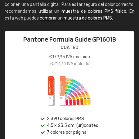
color en una pantalla digital. Para estar seguro del color correcto,
recomendamos utilizar un
muestra de colores PMS físico
. En
esta web puedes
comprar un muestra de colores PMS
.
Pantone Formula Guide GP1601B
COATED
€
179,95
IVA excluido
€
217,74
IVA incluido
2.390 colores PMS
4,5 x 23,5 cm, (un)coated
7 colores por página