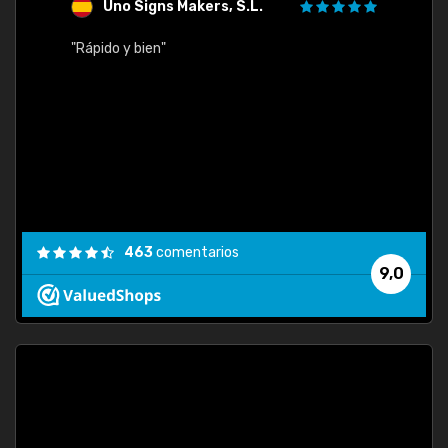
Uno Signs Makers, S.L.
s
"Rápido y bien"
"Buen 
consu
463
comentarios
9,0