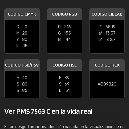
CÓDIGO CMYK
CÓDIGO RGB
CÓDIGO CIELAB
C
0
R
216
L*
68.19
M
28
G
155
a*
13.37
Y
80
B
44
b*
62.7
K
15
CÓDIGO HSB/HSV
CÓDIGO HSL
CÓDIGO HEX
H
40
H
39
S
80
S
69
#D89B2C
B
85
L
51
Ver PMS 7563 C en la vida real
Es un riesgo tomar una decisión basada en la visualización de un