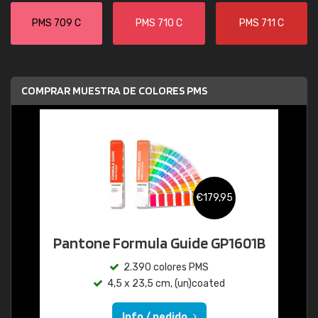
PMS 709 C
PMS 710 C
PMS 711 C
COMPRAR MUESTRA DE COLORES PMS
€179,95
Pantone Formula Guide GP1601B
2.390 colores PMS
4,5 x 23,5 cm, (un)coated
Info / pedido