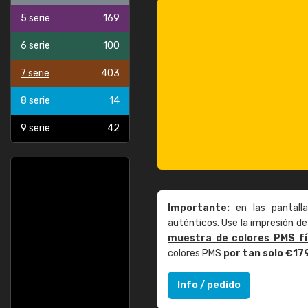
5 serie
169
6 serie
100
7 serie
403
8 serie
14
9 serie
42
Importante:
en las pantall
auténticos. Use la impresión 
muestra de colores PMS fí
colores PMS
por tan solo €17
Info / pedido