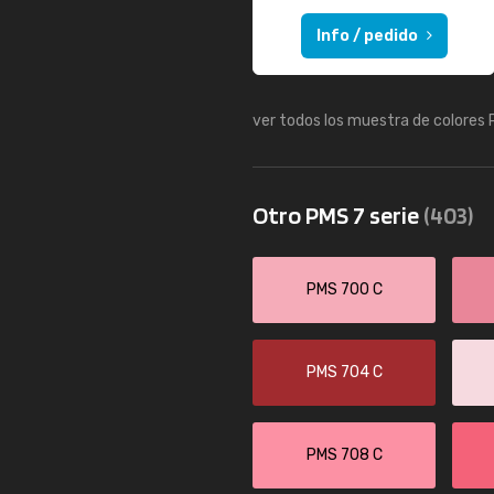
Info / pedido
ver todos los muestra de colores
Otro PMS 7 serie
(403)
PMS 700 C
PMS 704 C
PMS 708 C