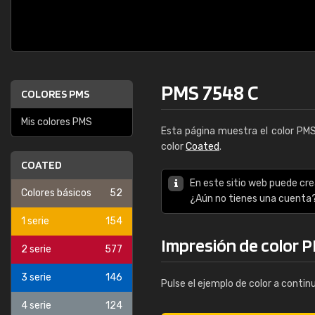
PMS 7548 C
COLORES PMS
Mis colores PMS
Esta página muestra el color PM
color
Coated
.
COATED
En este sitio web puede cre
Colores básicos
52
¿Aún no tienes una cuenta
1 serie
154
Impresión de color 
2 serie
577
3 serie
146
Pulse el ejemplo de color a contin
4 serie
124