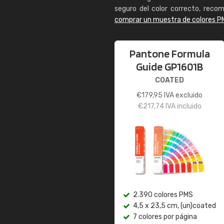
seguro del color correcto, reco
comprar un muestra de colores P
Pantone Formula
Guide GP1601B
COATED
€
179,95
IVA excluido
€
217,74
IVA incluido
2.390 colores PMS
4,5 x 23,5 cm, (un)coated
7 colores por página