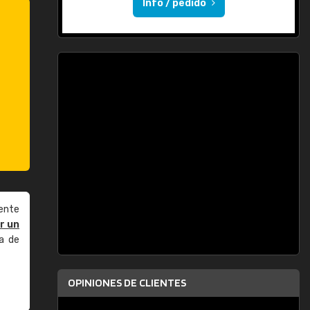
Info / pedido
ente
r un
a de
OPINIONES DE CLIENTES