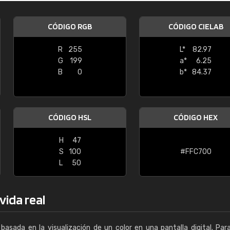
Enrique
CÓDIGO RGB
CÓDIGO CIELAB
"Buen servicio. No obstante No es fá
encontrar/comprar lo que se busca"
R
255
L*
82.97
G
199
a*
6.25
B
0
b*
84.37
CÓDIGO HSL
CÓDIGO HEX
H
47
S
100
#FFC700
L
50
vida real
basada en la visualización de un color en una pantalla digital. Par