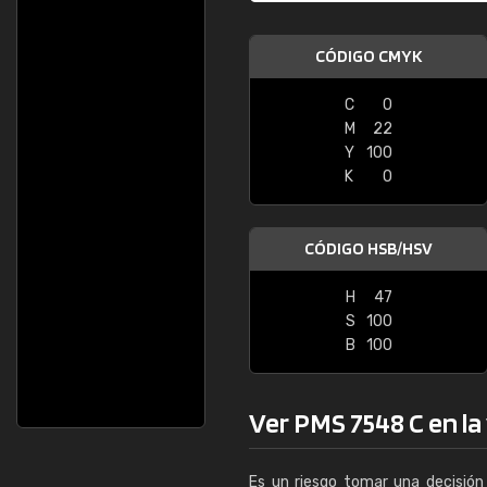
CÓDIGO CMYK
C
0
M
22
Y
100
K
0
CÓDIGO HSB/HSV
H
47
S
100
B
100
Ver PMS 7548 C en la 
Es un riesgo tomar una decisión 