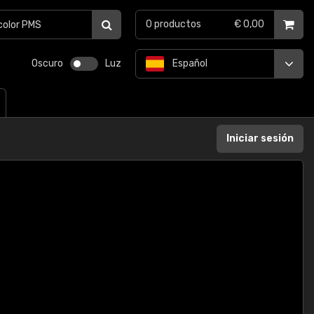
0
productos
€ 0,00
Oscuro
Luz
Español
Iniciar sesión