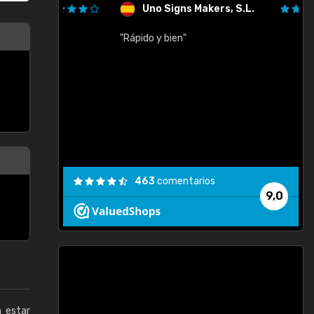
Uno Signs Makers, S.L.
cil
"Rápido y bien"
"
c
463
comentarios
9,0
a estar