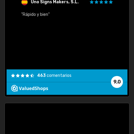
Uno Signs Makers, S.L.
s
"Rápido y bien"
"Buen 
consu
463
comentarios
9,0