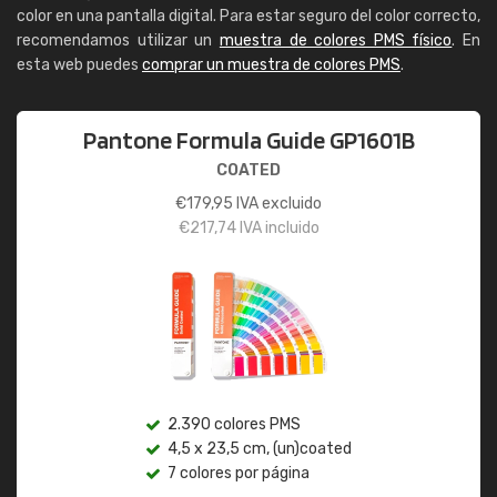
color en una pantalla digital. Para estar seguro del color correcto,
recomendamos utilizar un
muestra de colores PMS físico
. En
esta web puedes
comprar un muestra de colores PMS
.
Pantone Formula Guide GP1601B
COATED
€
179,95
IVA excluido
€
217,74
IVA incluido
2.390 colores PMS
4,5 x 23,5 cm, (un)coated
7 colores por página