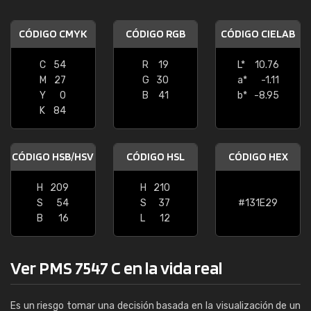
CÓDIGO CMYK
CÓDIGO RGB
CÓDIGO CIELAB
C
54
R
19
L*
10.76
M
27
G
30
a*
-1.11
Y
0
B
41
b*
-8.95
K
84
CÓDIGO HSB/HSV
CÓDIGO HSL
CÓDIGO HEX
H
209
H
210
S
54
S
37
#131E29
B
16
L
12
Ver PMS 7547 C en la vida real
Es un riesgo tomar una decisión basada en la visualización de un