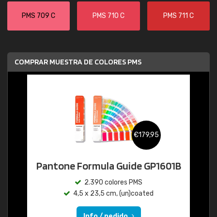
PMS 709 C
PMS 710 C
PMS 711 C
COMPRAR MUESTRA DE COLORES PMS
€179,95
Pantone Formula Guide GP1601B
2.390 colores PMS
4,5 x 23,5 cm, (un)coated
Info / pedido