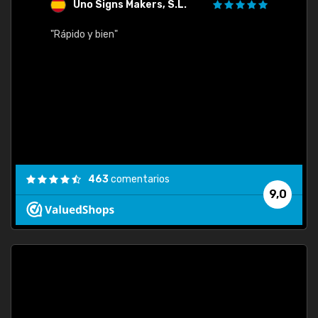
Uno Signs Makers, S.L.
s
"Rápido y bien"
"Buen 
consu
463
comentarios
9,0