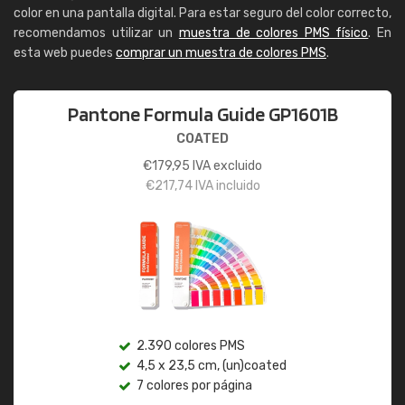
color en una pantalla digital. Para estar seguro del color correcto,
recomendamos utilizar un
muestra de colores PMS físico
. En
esta web puedes
comprar un muestra de colores PMS
.
Pantone Formula Guide GP1601B
COATED
€
179,95
IVA excluido
€
217,74
IVA incluido
2.390 colores PMS
4,5 x 23,5 cm, (un)coated
7 colores por página