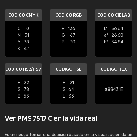
CÓDIGO CMYK
CÓDIGO RGB
CÓDIGO CIELAB
C
0
R
136
L*
36.64
M
51
G
67
a*
26.68
Y
78
B
30
b*
34.84
K
47
CÓDIGO HSB/HSV
CÓDIGO HSL
CÓDIGO HEX
H
22
H
21
S
78
S
64
#88431E
B
53
L
33
Ver PMS 7517 C en la vida real
Es un riesgo tomar una decisión basada en la visualización de un