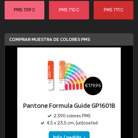
PMS 709 C
PMS 710 C
PMS 711 C
COMPRAR MUESTRA DE COLORES PMS
€179,95
Pantone Formula Guide GP1601B
2.390 colores PMS
4,5 x 23,5 cm, (un)coated
Info / pedido