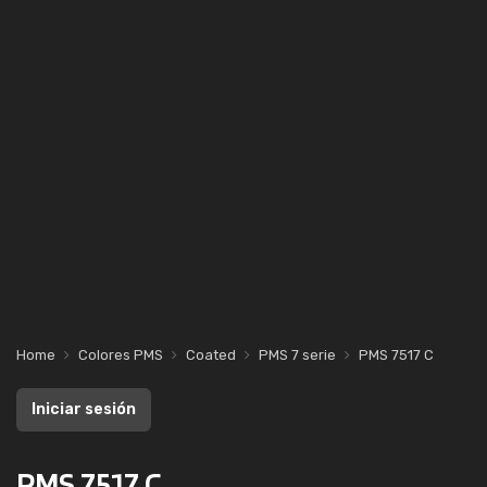
Home
Colores PMS
Coated
PMS 7 serie
PMS 7517 C
Iniciar sesión
PMS 7517 C