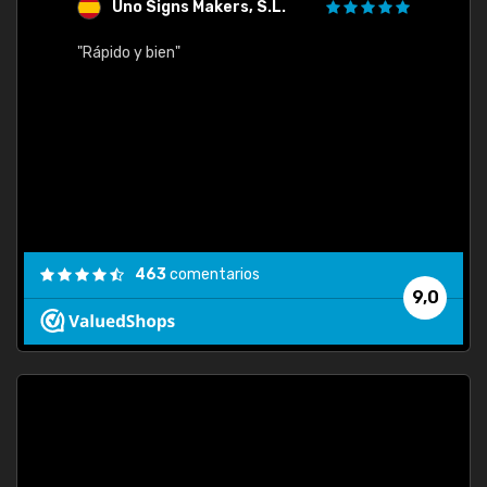
Uno Signs Makers, S.L.
s
"Rápido y bien"
"Buen 
consu
463
comentarios
9,0