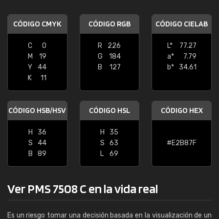
CÓDIGO CMYK
CÓDIGO RGB
CÓDIGO CIELAB
C
0
R
226
L*
77.27
M
19
G
184
a*
7.79
Y
44
B
127
b*
34.61
K
11
CÓDIGO HSB/HSV
CÓDIGO HSL
CÓDIGO HEX
H
36
H
35
S
44
S
63
#E2B87F
B
89
L
69
Ver PMS 7508 C en la vida real
Es un riesgo tomar una decisión basada en la visualización de un