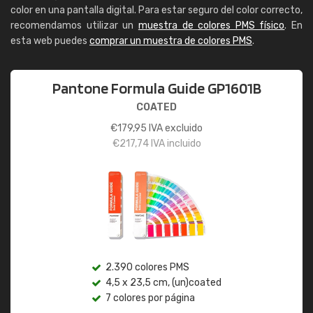
color en una pantalla digital. Para estar seguro del color correcto,
recomendamos utilizar un
muestra de colores PMS físico
. En
esta web puedes
comprar un muestra de colores PMS
.
Pantone Formula Guide GP1601B
COATED
€
179,95
IVA excluido
€
217,74
IVA incluido
2.390 colores PMS
4,5 x 23,5 cm, (un)coated
7 colores por página