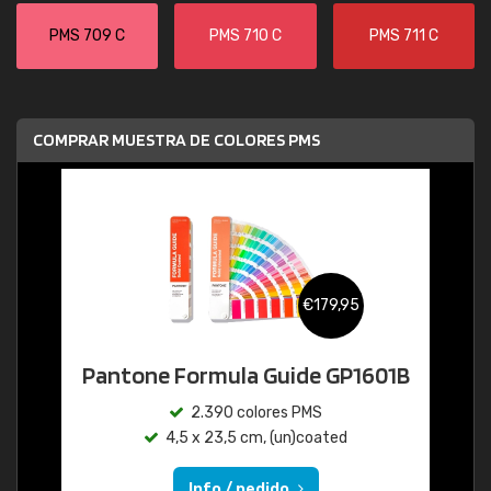
PMS 709 C
PMS 710 C
PMS 711 C
COMPRAR MUESTRA DE COLORES PMS
€179,95
Pantone Formula Guide GP1601B
2.390 colores PMS
4,5 x 23,5 cm, (un)coated
Info / pedido