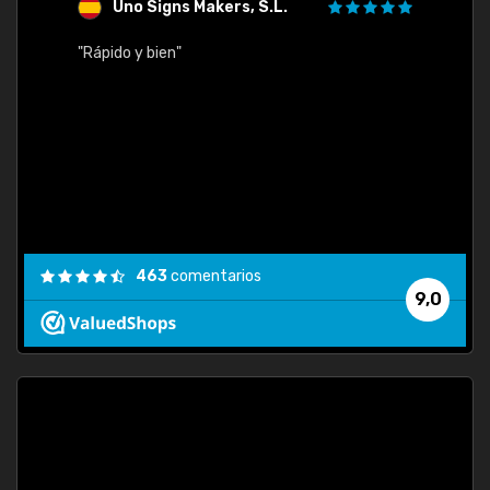
Uno Signs Makers, S.L.
s
"Rápido y bien"
"Buen 
consu
463
comentarios
9,0