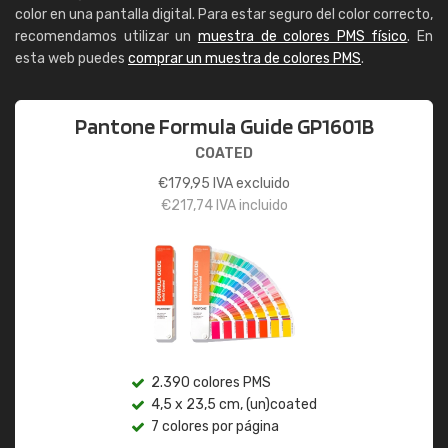
color en una pantalla digital. Para estar seguro del color correcto,
recomendamos utilizar un
muestra de colores PMS físico
. En
esta web puedes
comprar un muestra de colores PMS
.
Pantone Formula Guide GP1601B
COATED
€
179,95
IVA excluido
€
217,74
IVA incluido
2.390 colores PMS
4,5 x 23,5 cm, (un)coated
7 colores por página