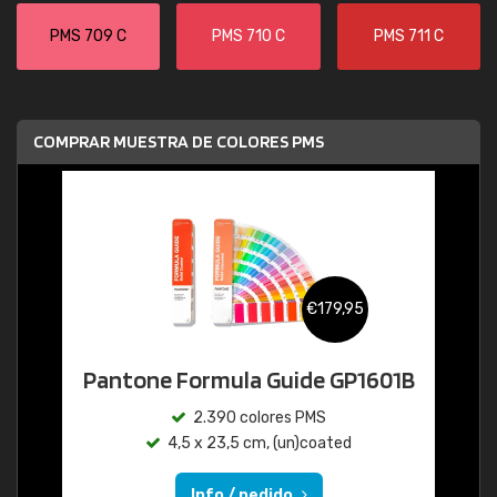
PMS 709 C
PMS 710 C
PMS 711 C
COMPRAR MUESTRA DE COLORES PMS
€179,95
Pantone Formula Guide GP1601B
2.390 colores PMS
4,5 x 23,5 cm, (un)coated
Info / pedido