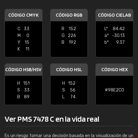
CÓDIGO CMYK
CÓDIGO RGB
CÓDIGO CIELAB
C
33
R
152
L*
84.42
M
0
G
226
a*
-30.13
Y
15
B
192
b*
9.37
K
11
CÓDIGO HSB/HSV
CÓDIGO HSL
CÓDIGO HEX
H
151
H
152
S
33
S
56
#98E2C0
B
89
L
74
Ver PMS 7478 C en la vida real
Es un riesgo tomar una decisión basada en la visualización de un