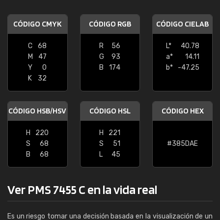
CÓDIGO CMYK
CÓDIGO RGB
CÓDIGO CIELAB
C
68
R
56
L*
40.78
M
47
G
93
a*
14.11
Y
0
B
174
b*
-47.25
K
32
CÓDIGO HSB/HSV
CÓDIGO HSL
CÓDIGO HEX
H
220
H
221
S
68
S
51
#385DAE
B
68
L
45
Ver PMS 7455 C en la vida real
Es un riesgo tomar una decisión basada en la visualización de un