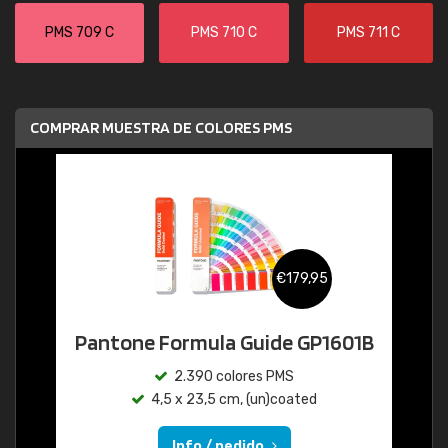
PMS 709 C
PMS 710 C
PMS 711 C
COMPRAR MUESTRA DE COLORES PMS
€179,95
Pantone Formula Guide GP1601B
2.390 colores PMS
4,5 x 23,5 cm, (un)coated
Info / pedido