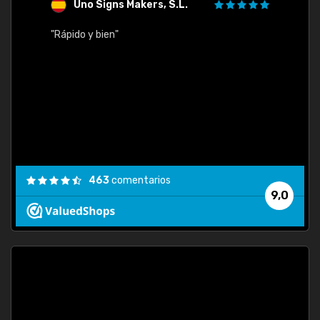
Uno Signs Makers, S.L.
s
"Rápido y bien"
"Buen 
consu
463
comentarios
9,0