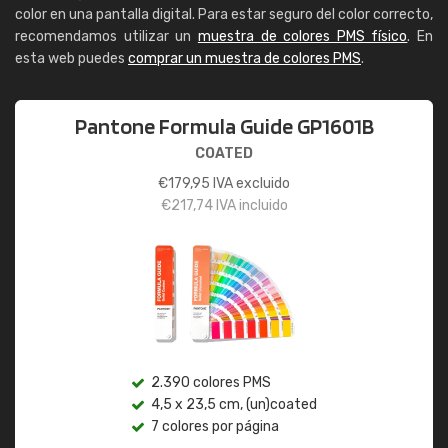
color en una pantalla digital. Para estar seguro del color correcto,
recomendamos utilizar un
muestra de colores PMS físico
. En
esta web puedes
comprar un muestra de colores PMS
.
Pantone Formula Guide GP1601B
COATED
€
179,95
IVA excluido
€
217,74
IVA incluido
2.390 colores PMS
4,5 x 23,5 cm, (un)coated
7 colores por página