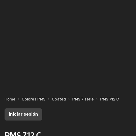
Home
Colores PMS
Coated
PMS 7 serie
PMS 712 C
Iniciar sesión
PMS 712 C