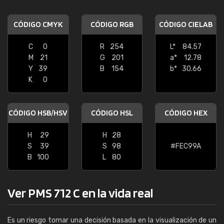
CÓDIGO CMYK
CÓDIGO RGB
CÓDIGO CIELAB
C
0
R
254
L*
84.57
M
21
G
201
a*
12.78
Y
39
B
154
b*
30.66
K
0
CÓDIGO HSB/HSV
CÓDIGO HSL
CÓDIGO HEX
H
29
H
28
S
39
S
98
#FEC99A
B
100
L
80
Ver PMS 712 C en la vida real
Es un riesgo tomar una decisión basada en la visualización de un