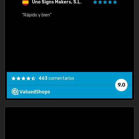
Uno Signs Makers, S.L.
s
"Rápido y bien"
"Buen 
consu
463
comentarios
9,0