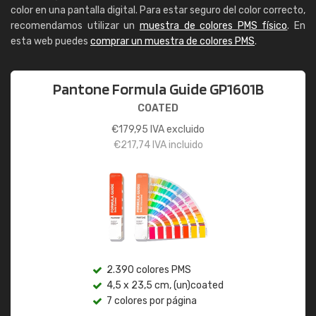
color en una pantalla digital. Para estar seguro del color correcto,
recomendamos utilizar un
muestra de colores PMS físico
. En
esta web puedes
comprar un muestra de colores PMS
.
Pantone Formula Guide GP1601B
COATED
€
179,95
IVA excluido
€
217,74
IVA incluido
2.390 colores PMS
4,5 x 23,5 cm, (un)coated
7 colores por página