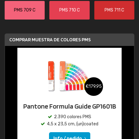
PMS 709 C
PMS 710 C
PMS 711 C
COMPRAR MUESTRA DE COLORES PMS
€179,95
Pantone Formula Guide GP1601B
2.390 colores PMS
4,5 x 23,5 cm, (un)coated
Info / pedido