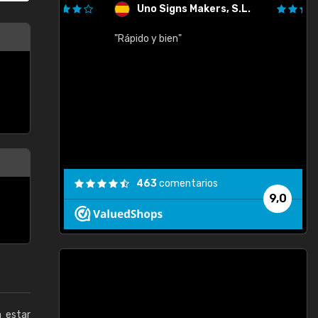
Uno Signs Makers, S.L.
cil
"Rápido y bien"
"
c
463
comentarios
9,0
a estar