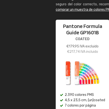
seguro del color correcto, reco
comprar un muestra de colores P
Pantone Formula
Guide GP1601B
COATED
€
179,95
IVA excluido
€
217,74
IVA incluido
2.390 colores PMS
4,5 x 23,5 cm, (un)coated
7 colores por página