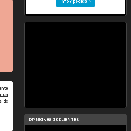
Info / pedido
ente
r un
a de
OPINIONES DE CLIENTES