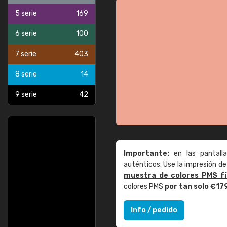
5 serie
169
6 serie
100
7 serie
403
8 serie
14
9 serie
42
Importante:
en las pantall
auténticos. Use la impresión 
muestra de colores PMS fí
colores PMS
por tan solo €17
Info / pedido