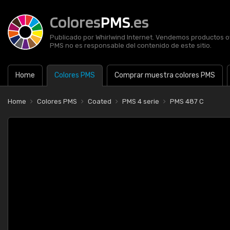
Colores
PMS
.es
Publicado por Whirlwind Internet. Vendemos productos of
PMS no es responsable del contenido de este sitio.
Home
Colores PMS
Comprar muestra colores PMS
Home
Colores PMS
Coated
PMS 4 serie
PMS 487 C