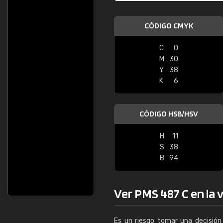
CÓDIGO CMYK
C
0
M
30
Y
38
K
6
CÓDIGO HSB/HSV
H
11
S
38
B
94
Ver PMS 487 C en la v
Es un riesgo tomar una decisión 