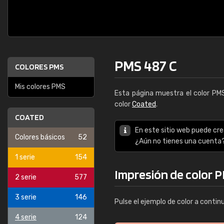
PMS 487 C
COLORES PMS
Mis colores PMS
Esta página muestra el color P
color
Coated
.
COATED
En este sitio web puede cre
Colores básicos
52
¿Aún no tienes una cuenta
1 serie
154
Impresión de color 
2 serie
577
3 serie
146
Pulse el ejemplo de color a contin
4 serie
124