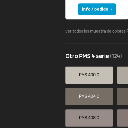
Info / pedido
ver todos los muestra de colores
Otro PMS 4 serie
(124)
PMS 400 C
PMS 404 C
PMS 408 C