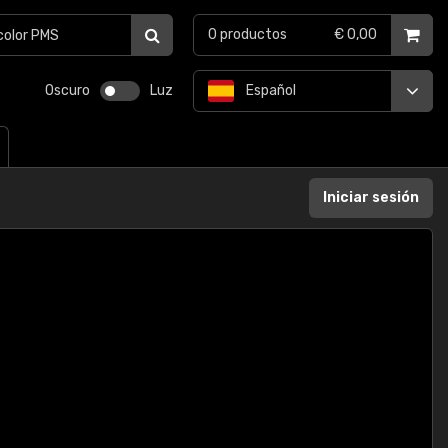
0
productos
€ 0,00
Oscuro
Luz
Español
Iniciar sesión