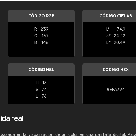
Enrique
CÓDIGO RGB
CÓDIGO CIELAB
"Buen servicio. No obstante No es fá
encontrar/comprar lo que se busca"
R
239
L*
74.9
G
167
a*
24.22
B
148
b*
20.49
CÓDIGO HSL
CÓDIGO HEX
H
13
S
74
#EFA794
L
76
ida real
basada en la visualización de un color en una pantalla digital. Par