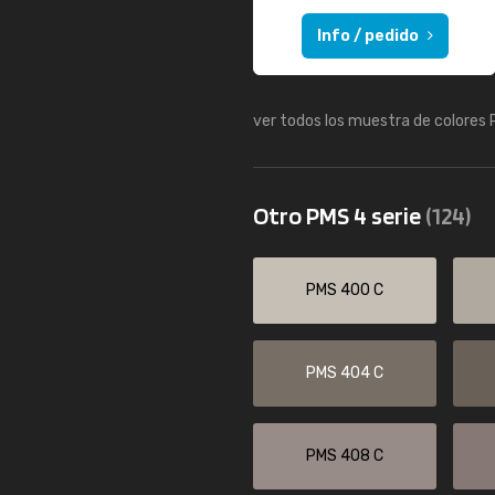
Info / pedido
ver todos los muestra de colores
Otro PMS 4 serie
(124)
PMS 400 C
PMS 404 C
PMS 408 C