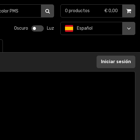
0
productos
€ 0,00
Oscuro
Luz
Español
Iniciar sesión