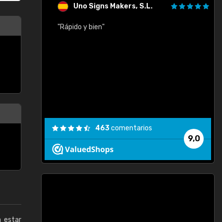
Uno Signs Makers, S.L.
cil
"Rápido y bien"
"
c
463
comentarios
9,0
a estar