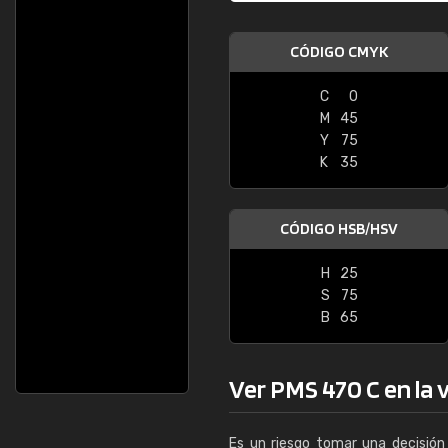
CÓDIGO CMYK
C
0
M
45
Y
75
K
35
CÓDIGO HSB/HSV
H
25
S
75
B
65
Ver PMS 470 C en la v
Es un riesgo tomar una decisión 