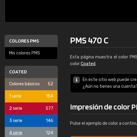
PMS 470 C
COLORES PMS
Mis colores PMS
Esta página muestra el color P
color
Coated
.
COATED
En este sitio web puede cre
Colores básicos
52
¿Aún no tienes una cuenta
1 serie
154
Impresión de color 
2 serie
577
3 serie
146
Pulse el ejemplo de color a contin
4 serie
124