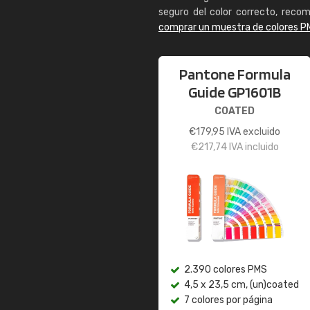
seguro del color correcto, reco
comprar un muestra de colores P
Pantone Formula
Guide GP1601B
COATED
€
179,95
IVA excluido
€
217,74
IVA incluido
2.390 colores PMS
4,5 x 23,5 cm, (un)coated
7 colores por página