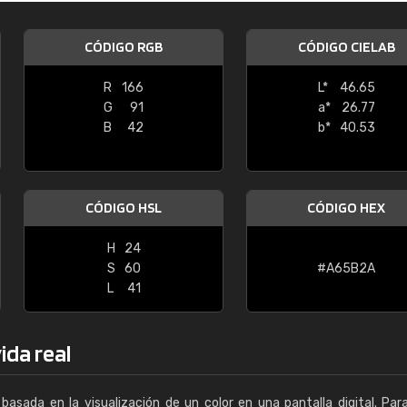
Enrique
CÓDIGO RGB
CÓDIGO CIELAB
"Buen servicio. No obstante No es fá
encontrar/comprar lo que se busca"
R
166
L*
46.65
G
91
a*
26.77
B
42
b*
40.53
CÓDIGO HSL
CÓDIGO HEX
H
24
S
60
#A65B2A
L
41
ida real
basada en la visualización de un color en una pantalla digital. Par