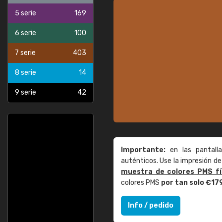
5 serie
169
6 serie
100
7 serie
403
8 serie
14
9 serie
42
Importante:
en las pantall
auténticos. Use la impresión 
muestra de colores PMS fí
colores PMS
por tan solo €17
Info / pedido