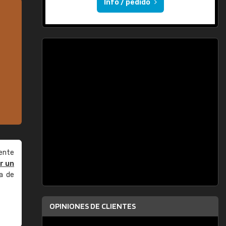
Info / pedido
ente
r un
a de
OPINIONES DE CLIENTES