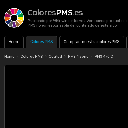
Colores
PMS
.es
Publicado por Whirlwind Internet. Vendemos productos of
PMS no es responsable del contenido de este sitio.
Home
Colores PMS
Comprar muestra colores PMS
Home
Colores PMS
Coated
PMS 4 serie
PMS 470 C