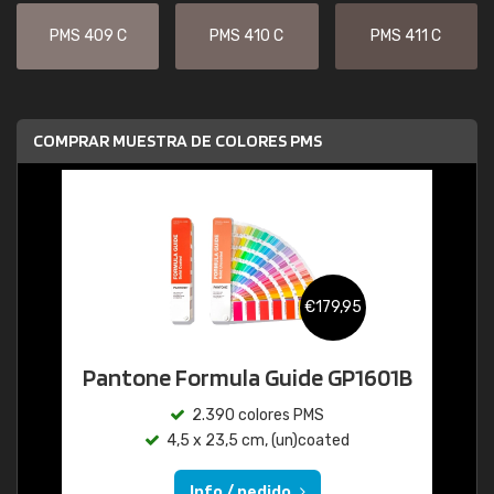
PMS 409 C
PMS 410 C
PMS 411 C
COMPRAR MUESTRA DE COLORES PMS
€179,95
Pantone Formula Guide GP1601B
2.390 colores PMS
4,5 x 23,5 cm, (un)coated
Info / pedido