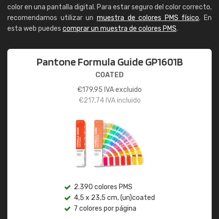
color en una pantalla digital. Para estar seguro del color correcto,
recomendamos utilizar un
muestra de colores PMS físico
. En
esta web puedes
comprar un muestra de colores PMS
.
Pantone Formula Guide GP1601B
COATED
€
179,95
IVA excluido
€
217,74
IVA incluido
2.390 colores PMS
4,5 x 23,5 cm, (un)coated
7 colores por página