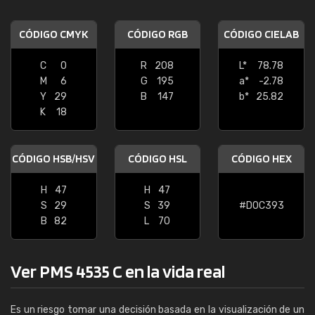
CÓDIGO CMYK
CÓDIGO RGB
CÓDIGO CIELAB
C
0
R
208
L*
78.78
M
6
G
195
a*
-2.78
Y
29
B
147
b*
25.82
K
18
CÓDIGO HSB/HSV
CÓDIGO HSL
CÓDIGO HEX
H
47
H
47
S
29
S
39
#D0C393
B
82
L
70
Ver PMS 4535 C en la vida real
Es un riesgo tomar una decisión basada en la visualización de un