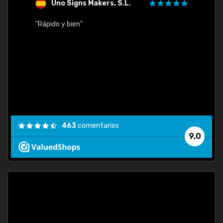
Uno Signs Makers, S.L.
s
"Rápido y bien"
"Buen 
consu
463
comentarios
9,0