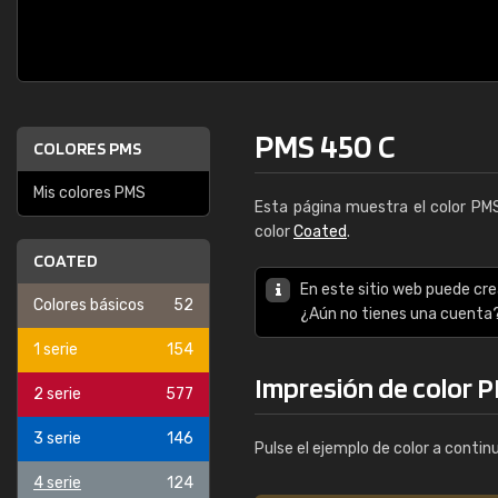
PMS 450 C
COLORES PMS
Mis colores PMS
Esta página muestra el color P
color
Coated
.
COATED
En este sitio web puede cre
Colores básicos
52
¿Aún no tienes una cuenta
1 serie
154
Impresión de color 
2 serie
577
3 serie
146
Pulse el ejemplo de color a contin
4 serie
124