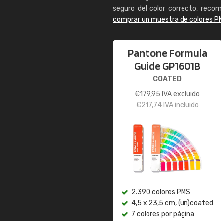
seguro del color correcto, reco
comprar un muestra de colores P
Pantone Formula
Guide GP1601B
COATED
€
179,95
IVA excluido
€
217,74
IVA incluido
2.390 colores PMS
4,5 x 23,5 cm, (un)coated
7 colores por página