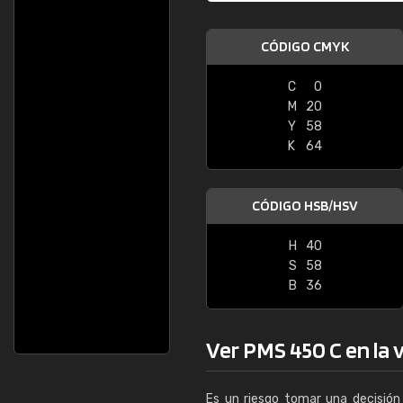
CÓDIGO CMYK
C
0
M
20
Y
58
K
64
CÓDIGO HSB/HSV
H
40
S
58
B
36
Ver PMS 450 C en la v
Es un riesgo tomar una decisión 