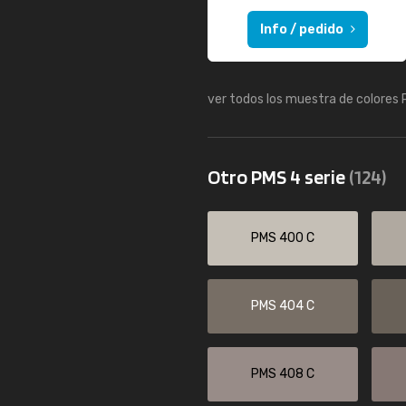
Info / pedido
ver todos los muestra de colores
Otro PMS 4 serie
(124)
PMS 400 C
PMS 404 C
PMS 408 C