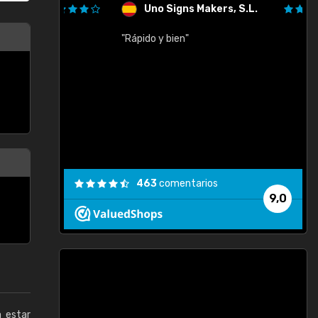
Uno Signs Makers, S.L.
cil
"Rápido y bien"
"
c
463
comentarios
9,0
a estar