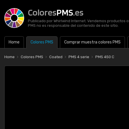
Colores
PMS
.es
Publicado por Whirlwind Internet. Vendemos productos of
PMS no es responsable del contenido de este sitio.
Home
Colores PMS
Comprar muestra colores PMS
Home
Colores PMS
Coated
PMS 4 serie
PMS 450 C