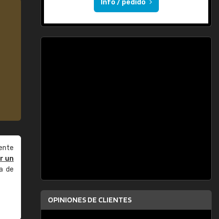
Info / pedido
ente
r un
a de
OPINIONES DE CLIENTES