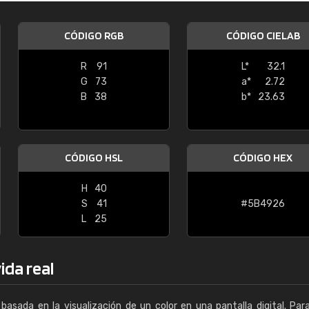
Enrique
CÓDIGO RGB
CÓDIGO CIELAB
"Buen servicio. No obstante No es fá
encontrar/comprar lo que se busca"
R
91
L*
32.1
G
73
a*
2.72
B
38
b*
23.63
CÓDIGO HSL
CÓDIGO HEX
H
40
S
41
#5B4926
L
25
ida real
basada en la visualización de un color en una pantalla digital. Par