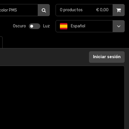
0
productos
€ 0,00
Oscuro
Luz
Español
Iniciar sesión