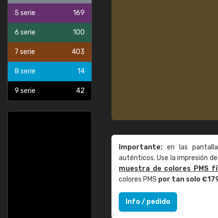
5 serie
169
6 serie
100
7 serie
403
8 serie
14
9 serie
42
Importante:
en las pantall
auténticos. Use la impresión 
muestra de colores PMS fí
colores PMS
por tan solo €17
Info / pedido