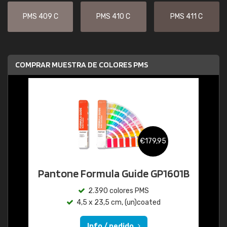
PMS 409 C
PMS 410 C
PMS 411 C
COMPRAR MUESTRA DE COLORES PMS
€179,95
Pantone Formula Guide GP1601B
2.390 colores PMS
4,5 x 23,5 cm, (un)coated
Info / pedido