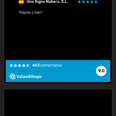
Uno Signs Makers, S.L.
s
"Rápido y bien"
"Buen 
consu
463
comentarios
9,0