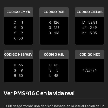
CÓDIGO CMYK
CÓDIGO RGB
CÓDIGO CIELAB
C
1
R
126
L*
52.81
M
0
G
127
a*
-2.49
Y
9
B
116
b*
5.85
K
50
CÓDIGO HSB/HSV
CÓDIGO HSL
CÓDIGO HEX
H
65
H
65
S
9
S
5
#7E7F74
B
50
L
48
Ver PMS 416 C en la vida real
Es un riesgo tomar una decisión basada en la visualización de un