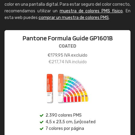
color en una pantalla digital. Para estar seguro del color correcto,
recomendamos utilizar un
muestra de colores PMS físico
. En
esta web puedes
comprar un muestra de colores PMS
.
Pantone Formula Guide GP1601B
COATED
€
179,95
IVA excluido
€
217,74
IVA incluido
2.390 colores PMS
4,5 x 23,5 cm, (un)coated
7 colores por página