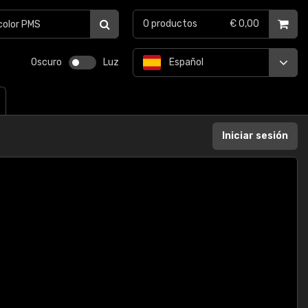
0
productos
€ 0,00
Oscuro
Luz
Español
Iniciar sesión