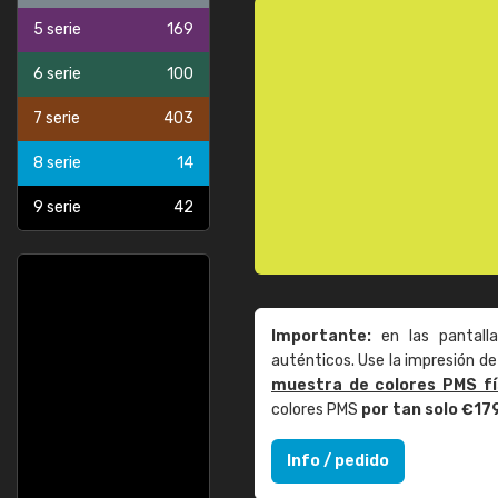
5 serie
169
6 serie
100
7 serie
403
8 serie
14
9 serie
42
Importante:
en las pantall
auténticos. Use la impresión 
muestra de colores PMS fí
colores PMS
por tan solo €17
Info / pedido