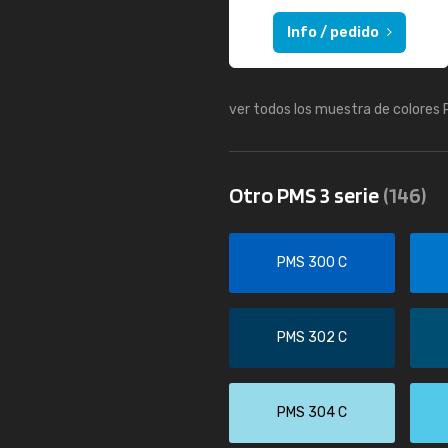
Info / pedido
ver todos los muestra de colores
Otro PMS 3 serie
(146)
PMS 300 C
PMS 302 C
PMS 304 C