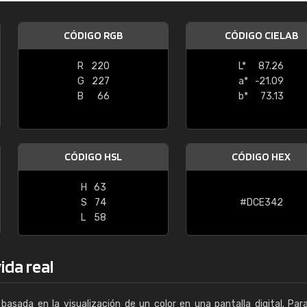
Enrique
CÓDIGO RGB
CÓDIGO CIELAB
"Buen servicio. No obstante No es fá
encontrar/comprar lo que se busca"
R
220
L*
87.26
G
227
a*
-21.09
B
66
b*
73.13
CÓDIGO HSL
CÓDIGO HEX
H
63
S
74
#DCE342
L
58
ida real
basada en la visualización de un color en una pantalla digital. Par