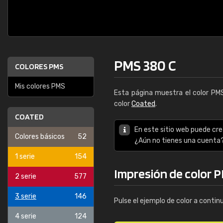
PMS 380 C
COLORES PMS
Mis colores PMS
Esta página muestra el color P
color
Coated
.
COATED
En este sitio web puede cre
Colores básicos
52
¿Aún no tienes una cuenta
1 serie
154
Impresión de color 
2 serie
577
3 serie
146
Pulse el ejemplo de color a contin
4 serie
124