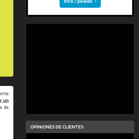
Info / pedido
ente
r un
a de
OPINIONES DE CLIENTES