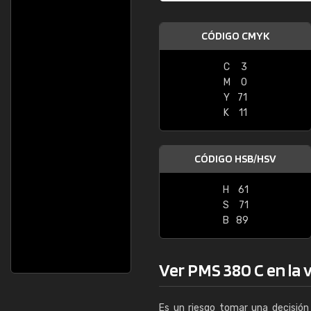
CÓDIGO CMYK
C
3
M
0
Y
71
K
11
CÓDIGO HSB/HSV
H
61
S
71
B
89
Ver PMS 380 C en la v
Es un riesgo tomar una decisión 