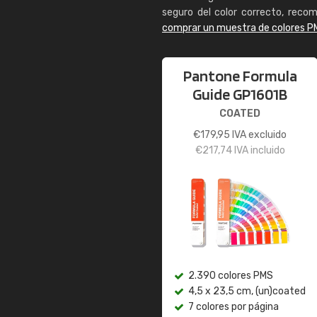
seguro del color correcto, reco
comprar un muestra de colores P
Pantone Formula
Guide GP1601B
COATED
€
179,95
IVA excluido
€
217,74
IVA incluido
2.390 colores PMS
4,5 x 23,5 cm, (un)coated
7 colores por página