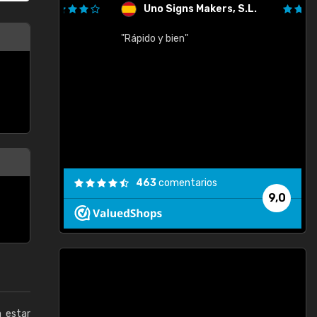
Uno Signs Makers, S.L.
cil
"Rápido y bien"
"
c
463
comentarios
9,0
a estar