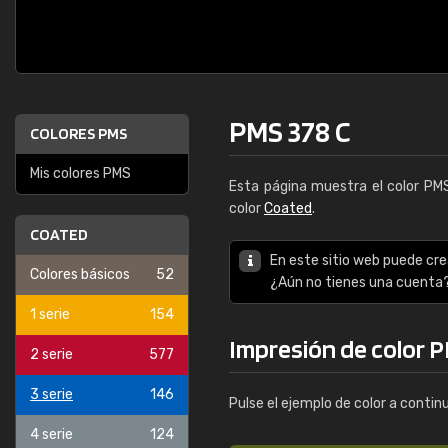
PMS 378 C
COLORES PMS
Mis colores PMS
Esta página muestra el color P
color
Coated
.
COATED
En este sitio web puede cre
Colores básicos
52
¿Aún no tienes una cuenta
1 serie
154
Impresión de color 
2 serie
577
3 serie
146
Pulse el ejemplo de color a contin
4 serie
124