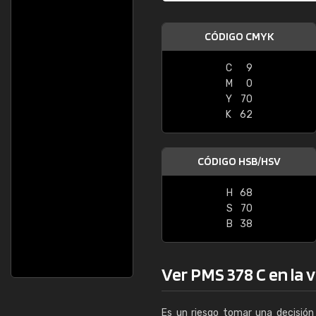
CÓDIGO CMYK
C
9
M
0
Y
70
K
62
CÓDIGO HSB/HSV
H
68
S
70
B
38
Ver PMS 378 C en la v
Es un riesgo tomar una decisión 