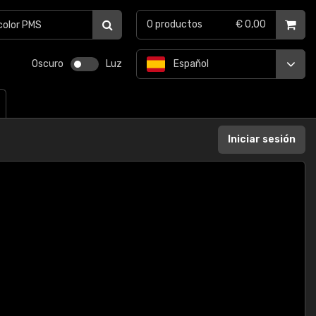
0
productos
€ 0,00
Oscuro
Luz
Español
Iniciar sesión