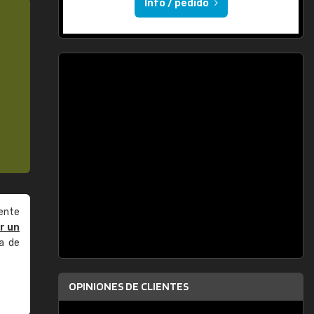
Info / pedido
ente
r un
a de
OPINIONES DE CLIENTES