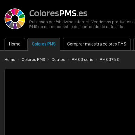
Colores
PMS
.es
Publicado por Whirlwind Internet. Vendemos productos of
PMS no es responsable del contenido de este sitio.
Home
Colores PMS
Comprar muestra colores PMS
Home
Colores PMS
Coated
PMS 3 serie
PMS 378 C