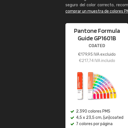
seguro del color correcto, reco
comprar un muestra de colores P
Pantone Formula
Guide GP1601B
COATED
€
179,95
IVA excluido
€
217,74
IVA incluido
2.390 colores PMS
4,5 x 23,5 cm, (un)coated
7 colores por página