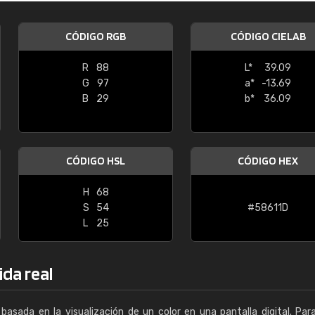
Enrique
CÓDIGO RGB
CÓDIGO CIELAB
"Buen servicio. No obstante No es fá
encontrar/comprar lo que se busca"
R
88
L*
39.09
G
97
a*
-13.69
B
29
b*
36.09
CÓDIGO HSL
CÓDIGO HEX
H
68
S
54
#58611D
L
25
ida real
basada en la visualización de un color en una pantalla digital. Par