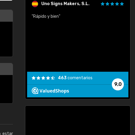
Uno Signs Makers, S.L.
cil
"Rápido y bien"
"
c
463
comentarios
9,0
a estar