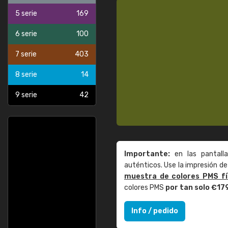
5 serie
169
6 serie
100
7 serie
403
8 serie
14
9 serie
42
Importante:
en las pantall
auténticos. Use la impresión 
muestra de colores PMS fí
colores PMS
por tan solo €17
Info / pedido