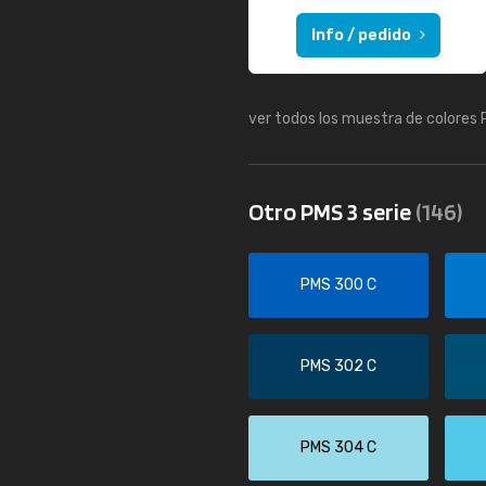
Info / pedido
ver todos los muestra de colores
Otro PMS 3 serie
(146)
PMS 300 C
PMS 302 C
PMS 304 C