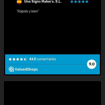
Uno Signs Makers, S.L.
s
"Rápido y bien"
"Buen 
consu
463
comentarios
9,0