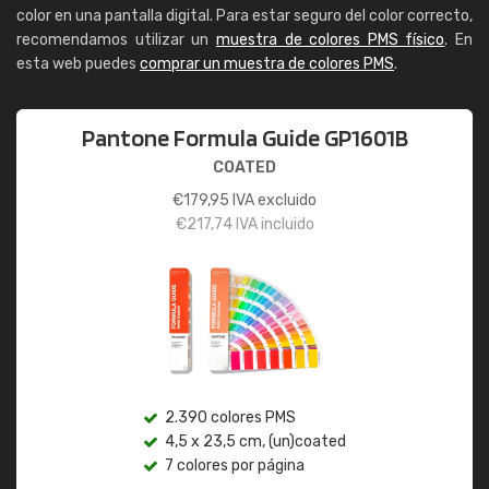
color en una pantalla digital. Para estar seguro del color correcto,
recomendamos utilizar un
muestra de colores PMS físico
. En
esta web puedes
comprar un muestra de colores PMS
.
Pantone Formula Guide GP1601B
COATED
€
179,95
IVA excluido
€
217,74
IVA incluido
2.390 colores PMS
4,5 x 23,5 cm, (un)coated
7 colores por página