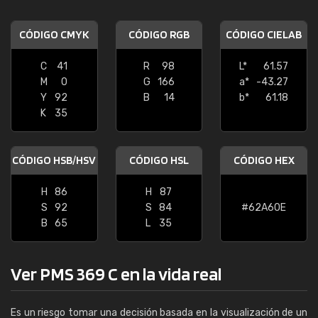
CÓDIGO CMYK
CÓDIGO RGB
CÓDIGO CIELAB
C
41
R
98
L*
61.57
M
0
G
166
a*
-43.27
Y
92
B
14
b*
61.18
K
35
CÓDIGO HSB/HSV
CÓDIGO HSL
CÓDIGO HEX
H
86
H
87
S
92
S
84
#62A60E
B
65
L
35
Ver PMS 369 C en la vida real
Es un riesgo tomar una decisión basada en la visualización de un