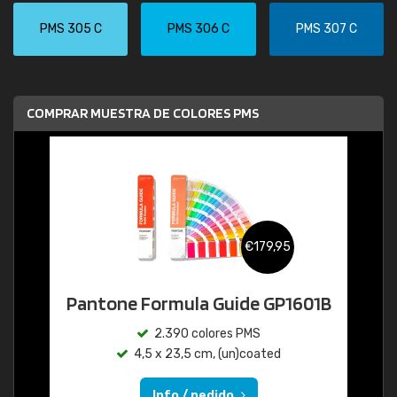
PMS 305 C
PMS 306 C
PMS 307 C
COMPRAR MUESTRA DE COLORES PMS
€179,95
Pantone Formula Guide GP1601B
2.390 colores PMS
4,5 x 23,5 cm, (un)coated
Info / pedido