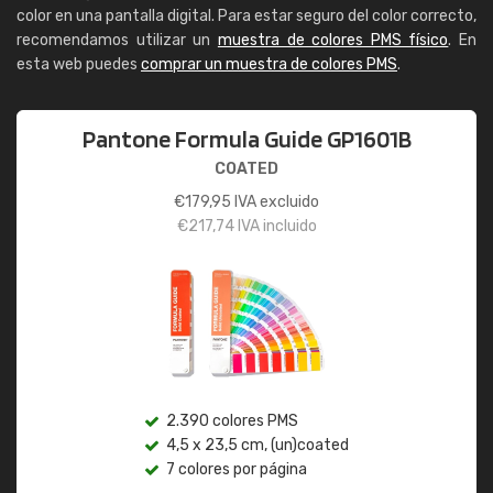
color en una pantalla digital. Para estar seguro del color correcto,
recomendamos utilizar un
muestra de colores PMS físico
. En
esta web puedes
comprar un muestra de colores PMS
.
Pantone Formula Guide GP1601B
COATED
€
179,95
IVA excluido
€
217,74
IVA incluido
2.390 colores PMS
4,5 x 23,5 cm, (un)coated
7 colores por página