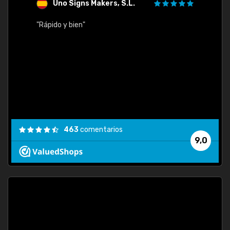
Uno Signs Makers, S.L.
s
"Rápido y bien"
"Buen 
consu
463
comentarios
9,0