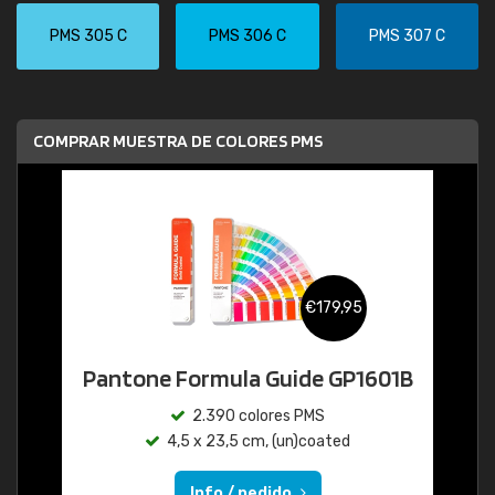
PMS 305 C
PMS 306 C
PMS 307 C
COMPRAR MUESTRA DE COLORES PMS
€179,95
Pantone Formula Guide GP1601B
2.390 colores PMS
4,5 x 23,5 cm, (un)coated
Info / pedido