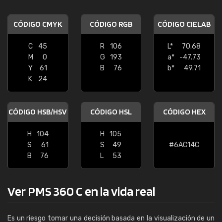
CÓDIGO CMYK
CÓDIGO RGB
CÓDIGO CIELAB
C
45
R
106
L*
70.68
M
0
G
193
a*
-47.73
Y
61
B
76
b*
49.71
K
24
CÓDIGO HSB/HSV
CÓDIGO HSL
CÓDIGO HEX
H
104
H
105
S
61
S
49
#6AC14C
B
76
L
53
Ver PMS 360 C en la vida real
Es un riesgo tomar una decisión basada en la visualización de un