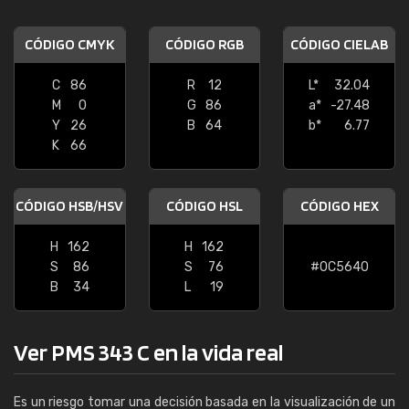
CÓDIGO CMYK
CÓDIGO RGB
CÓDIGO CIELAB
C
86
R
12
L*
32.04
M
0
G
86
a*
-27.48
Y
26
B
64
b*
6.77
K
66
CÓDIGO HSB/HSV
CÓDIGO HSL
CÓDIGO HEX
H
162
H
162
S
86
S
76
#0C5640
B
34
L
19
Ver PMS 343 C en la vida real
Es un riesgo tomar una decisión basada en la visualización de un