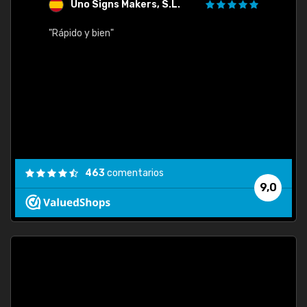
Uno Signs Makers, S.L.
s
"Rápido y bien"
"Buen 
consu
463
comentarios
9,0