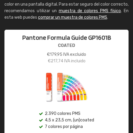
color en una pantalla digital. Para estar seguro del color correcto,
recomendamos utilizar un
muestra de colores PMS físico
. En
esta web puedes
comprar un muestra de colores PMS
.
Pantone Formula Guide GP1601B
COATED
€
179,95
IVA excluido
€
217,74
IVA incluido
2.390 colores PMS
4,5 x 23,5 cm, (un)coated
7 colores por página