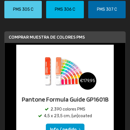
PMS 305 C
PMS 306 C
PMS 307 C
COMPRAR MUESTRA DE COLORES PMS
€179,95
Pantone Formula Guide GP1601B
2.390 colores PMS
4,5 x 23,5 cm, (un)coated
Info / pedido