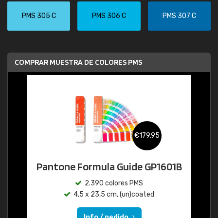
PMS 305 C
PMS 306 C
PMS 307 C
COMPRAR MUESTRA DE COLORES PMS
€179,95
Pantone Formula Guide GP1601B
2.390 colores PMS
4,5 x 23,5 cm, (un)coated
Info / pedido