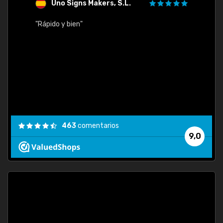
Uno Signs Makers, S.L.
s
"Rápido y bien"
"Buen 
consu
463
comentarios
9,0