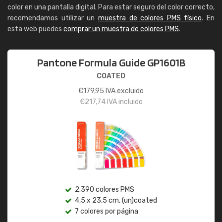
color en una pantalla digital. Para estar seguro del color correcto,
recomendamos utilizar un
muestra de colores PMS físico
. En
esta web puedes
comprar un muestra de colores PMS
.
Pantone Formula Guide GP1601B
COATED
€
179,95
IVA excluido
€
217,74
IVA incluido
2.390 colores PMS
4,5 x 23,5 cm, (un)coated
7 colores por página