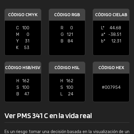
CÓDIGO CMYK
CÓDIGO RGB
CÓDIGO CIELAB
C
100
R
0
L*
44.68
M
0
G
121
a*
-38.51
Y
31
B
84
b*
12.31
K
53
CÓDIGO HSB/HSV
CÓDIGO HSL
CÓDIGO HEX
H
162
H
162
S
100
S
100
#007954
B
47
L
24
Ver PMS 341 C en la vida real
Es un riesgo tomar una decisión basada en la visualización de un