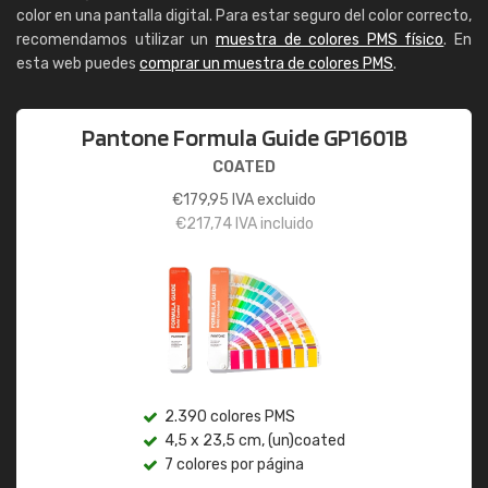
color en una pantalla digital. Para estar seguro del color correcto,
recomendamos utilizar un
muestra de colores PMS físico
. En
esta web puedes
comprar un muestra de colores PMS
.
Pantone Formula Guide GP1601B
COATED
€
179,95
IVA excluido
€
217,74
IVA incluido
2.390 colores PMS
4,5 x 23,5 cm, (un)coated
7 colores por página