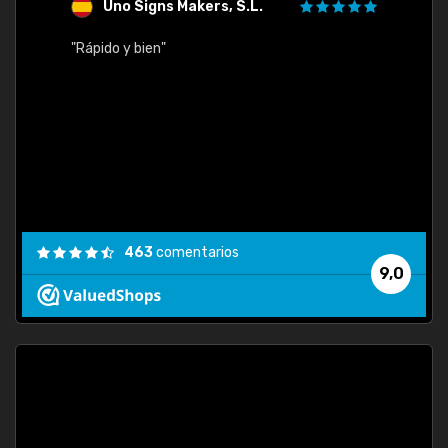
Uno Signs Makers, S.L.
s
"Rápido y bien"
"Buen 
consu
463
comentarios
9,0