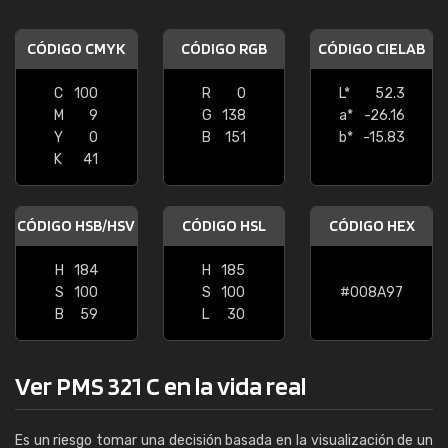
CÓDIGO CMYK
CÓDIGO RGB
CÓDIGO CIELAB
C
100
R
0
L*
52.3
M
9
G
138
a*
-26.16
Y
0
B
151
b*
-15.83
K
41
CÓDIGO HSB/HSV
CÓDIGO HSL
CÓDIGO HEX
H
184
H
185
S
100
S
100
#008A97
B
59
L
30
Ver PMS 321 C en la vida real
Es un riesgo tomar una decisión basada en la visualización de un