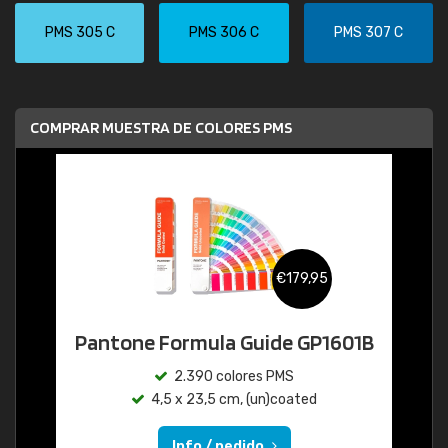
PMS 305 C
PMS 306 C
PMS 307 C
COMPRAR MUESTRA DE COLORES PMS
€179,95
Pantone Formula Guide GP1601B
2.390 colores PMS
4,5 x 23,5 cm, (un)coated
Info / pedido