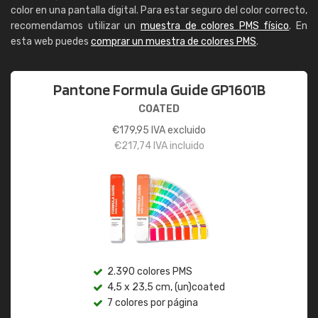
color en una pantalla digital. Para estar seguro del color correcto,
recomendamos utilizar un
muestra de colores PMS físico
. En
esta web puedes
comprar un muestra de colores PMS
.
Pantone Formula Guide GP1601B
COATED
€
179,95
IVA excluido
€
217,74
IVA incluido
2.390 colores PMS
4,5 x 23,5 cm, (un)coated
7 colores por página