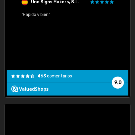
Uno Signs Makers, S.L.
s
"Rápido y bien"
"Buen 
consu
463
comentarios
9,0