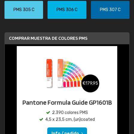
PMS 305 C
PMS 306 C
PMS 307 C
COMPRAR MUESTRA DE COLORES PMS
€179,95
Pantone Formula Guide GP1601B
2.390 colores PMS
4,5 x 23,5 cm, (un)coated
Info / pedido