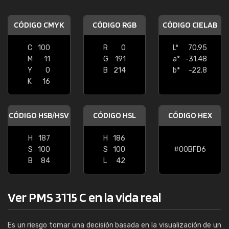
CÓDIGO CMYK
CÓDIGO RGB
CÓDIGO CIELAB
C
100
R
0
L*
70.95
M
11
G
191
a*
-31.48
Y
0
B
214
b*
-22.8
K
16
CÓDIGO HSB/HSV
CÓDIGO HSL
CÓDIGO HEX
H
187
H
186
S
100
S
100
#00BFD6
B
84
L
42
Ver PMS 3115 C en la vida real
Es un riesgo tomar una decisión basada en la visualización de un