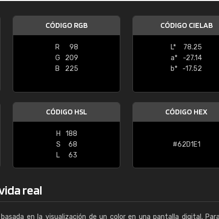
Enrique
CÓDIGO RGB
CÓDIGO CIELAB
"Buen servicio. No obstante No es fá
encontrar/comprar lo que se busca"
R
98
L*
78.25
G
209
a*
-27.14
B
225
b*
-17.52
CÓDIGO HSL
CÓDIGO HEX
H
188
S
68
#62D1E1
L
63
vida real
basada en la visualización de un color en una pantalla digital. Par