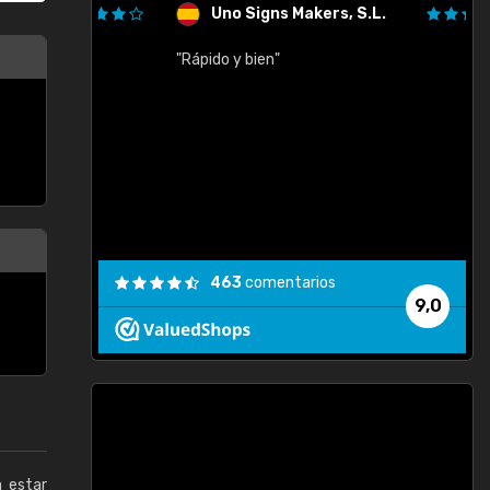
Uno Signs Makers, S.L.
cil
"Rápido y bien"
"
c
463
comentarios
9,0
a estar