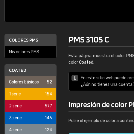
PMS 3105 C
COLORES PMS
Mis colores PMS
Esta página muestra el color PM
color
Coated
.
COATED
En este sitio web puede cre
Colores básicos
52
¿Aún no tienes una cuenta
1 serie
154
Impresión de color 
2 serie
577
3 serie
146
Pulse el ejemplo de color a contin
4 serie
124