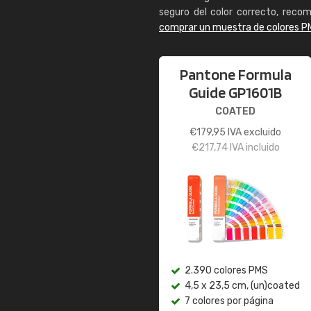
seguro del color correcto, reco
comprar un muestra de colores P
Pantone Formula
Guide GP1601B
COATED
€
179,95
IVA excluido
€
217,74
IVA incluido
2.390 colores PMS
4,5 x 23,5 cm, (un)coated
7 colores por página