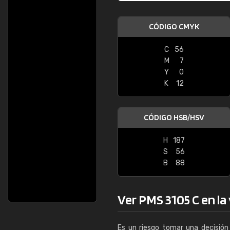
CÓDIGO CMYK
C
56
M
7
Y
0
K
12
CÓDIGO HSB/HSV
H
187
S
56
B
88
Ver PMS 3105 C en la 
Es un riesgo tomar una decisión 