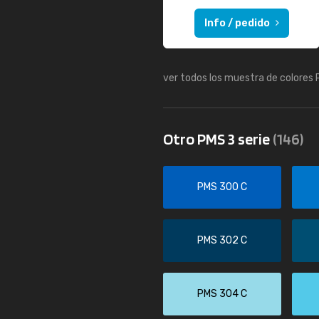
Info / pedido
ver todos los muestra de colores
Otro PMS 3 serie
(146)
PMS 300 C
PMS 302 C
PMS 304 C