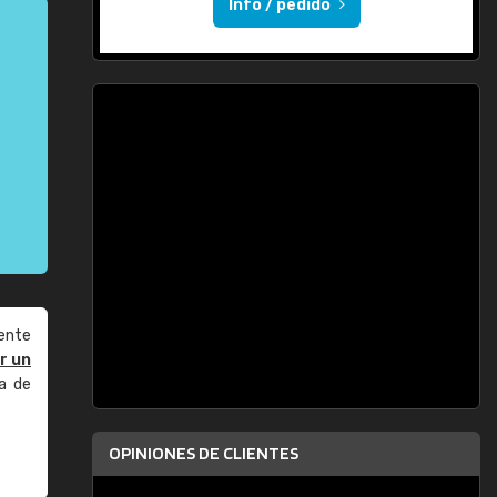
Info / pedido
ente
r un
a de
OPINIONES DE CLIENTES