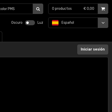
0
productos
€ 0,00
Oscuro
Luz
Español
Iniciar sesión