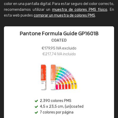
color en una pantalla digital. Para estar seguro del color correcto,
recomendamos utilizar un
muestra de colores PMS físico
. En
esta web puedes
comprar un muestra de colores PMS
.
Pantone Formula Guide GP1601B
COATED
€
179,95
IVA excluido
€
217,74
IVA incluido
2.390 colores PMS
4,5 x 23,5 cm, (un)coated
7 colores por página