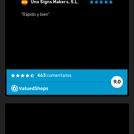
Uno Signs Makers, S.L.
s
"Rápido y bien"
"Buen 
consu
463
comentarios
9,0