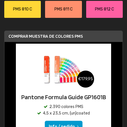
PMS 810 C
PMS 811 C
PMS 812 C
COMPRAR MUESTRA DE COLORES PMS
€179,95
Pantone Formula Guide GP1601B
2.390 colores PMS
4,5 x 23,5 cm, (un)coated
Info / pedido