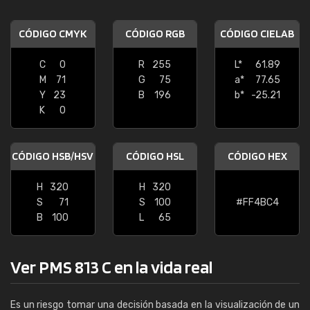
CÓDIGO CMYK
CÓDIGO RGB
CÓDIGO CIELAB
C
0
R
255
L*
61.89
M
71
G
75
a*
77.65
Y
23
B
196
b*
-25.21
K
0
CÓDIGO HSB/HSV
CÓDIGO HSL
CÓDIGO HEX
H
320
H
320
S
71
S
100
#FF4BC4
B
100
L
65
Ver PMS 813 C en la vida real
Es un riesgo tomar una decisión basada en la visualización de un