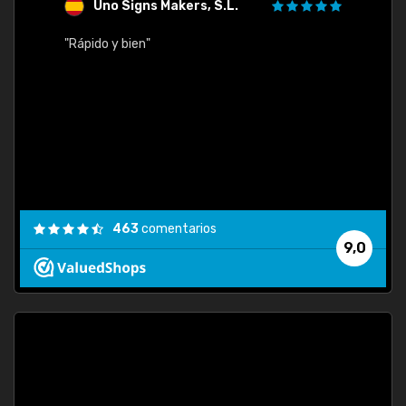
Uno Signs Makers, S.L.
s
"Rápido y bien"
"Buen 
consu
463
comentarios
9,0