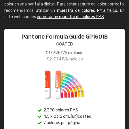
color en una pantalla digital. Para estar seguro del color correcto,
recomendamos utilizar un
muestra de colores PMS físico
. En
esta web puedes
comprar un muestra de colores PMS
.
Pantone Formula Guide GP1601B
COATED
€
179,95
IVA excluido
€
217,74
IVA incluido
2.390 colores PMS
4,5 x 23,5 cm, (un)coated
7 colores por página