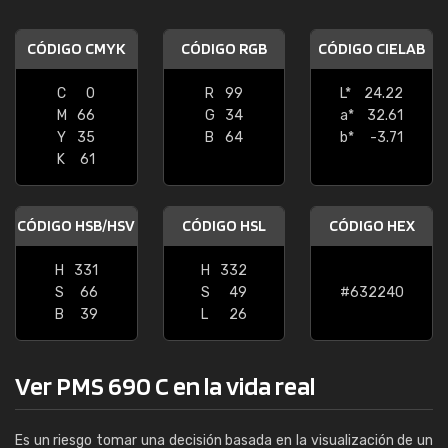
CÓDIGO CMYK
CÓDIGO RGB
CÓDIGO CIELAB
C
0
R
99
L*
24.22
M
66
G
34
a*
32.61
Y
35
B
64
b*
-3.71
K
61
CÓDIGO HSB/HSV
CÓDIGO HSL
CÓDIGO HEX
H
331
H
332
S
66
S
49
#632240
B
39
L
26
Ver PMS 690 C en la vida real
Es un riesgo tomar una decisión basada en la visualización de un