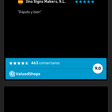
Uno Signs Makers, S.L.
s
"Rápido y bien"
"Buen 
consu
463
comentarios
9,0