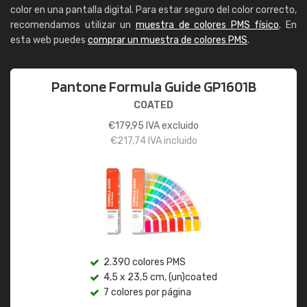
color en una pantalla digital. Para estar seguro del color correcto,
recomendamos utilizar un
muestra de colores PMS físico
. En
esta web puedes
comprar un muestra de colores PMS
.
Pantone Formula Guide GP1601B
COATED
€
179,95
IVA excluido
€
217,74
IVA incluido
2.390 colores PMS
4,5 x 23,5 cm, (un)coated
7 colores por página