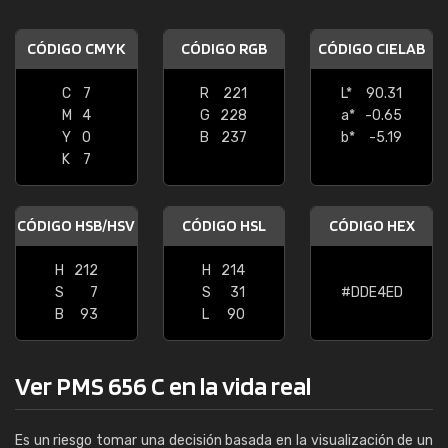
CÓDIGO CMYK
CÓDIGO RGB
CÓDIGO CIELAB
C
7
R
221
L*
90.31
M
4
G
228
a*
-0.65
Y
0
B
237
b*
-5.19
K
7
CÓDIGO HSB/HSV
CÓDIGO HSL
CÓDIGO HEX
H
212
H
214
S
7
S
31
#DDE4ED
B
93
L
90
Ver PMS 656 C en la vida real
Es un riesgo tomar una decisión basada en la visualización de un