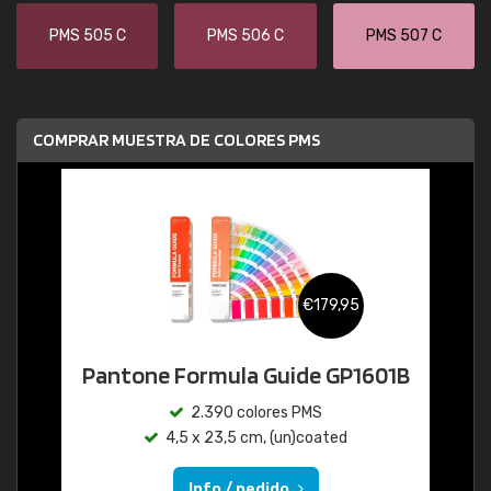
PMS 505 C
PMS 506 C
PMS 507 C
COMPRAR MUESTRA DE COLORES PMS
€179,95
Pantone Formula Guide GP1601B
2.390 colores PMS
4,5 x 23,5 cm, (un)coated
Info / pedido