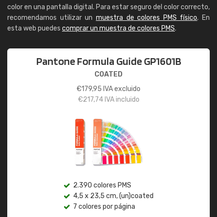
color en una pantalla digital. Para estar seguro del color correcto,
recomendamos utilizar un
muestra de colores PMS físico
. En
esta web puedes
comprar un muestra de colores PMS
.
Pantone Formula Guide GP1601B
COATED
€
179,95
IVA excluido
€
217,74
IVA incluido
2.390 colores PMS
4,5 x 23,5 cm, (un)coated
7 colores por página