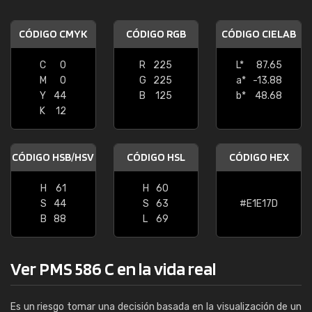
CÓDIGO CMYK
CÓDIGO RGB
CÓDIGO CIELAB
C
0
R
225
L*
87.65
M
0
G
225
a*
-13.88
Y
44
B
125
b*
48.68
K
12
CÓDIGO HSB/HSV
CÓDIGO HSL
CÓDIGO HEX
H
61
H
60
S
44
S
63
#E1E17D
B
88
L
69
Ver PMS 586 C en la vida real
Es un riesgo tomar una decisión basada en la visualización de un