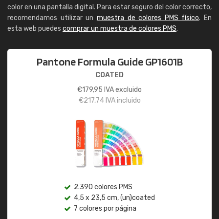
color en una pantalla digital. Para estar seguro del color correcto,
recomendamos utilizar un
muestra de colores PMS físico
. En
esta web puedes
comprar un muestra de colores PMS
.
Pantone Formula Guide GP1601B
COATED
€
179,95
IVA excluido
€
217,74
IVA incluido
2.390 colores PMS
4,5 x 23,5 cm, (un)coated
7 colores por página