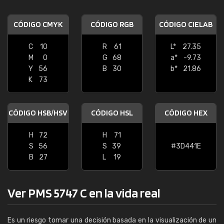
CÓDIGO CMYK
CÓDIGO RGB
CÓDIGO CIELAB
C
10
R
61
L*
27.35
M
0
G
68
a*
-9.73
Y
56
B
30
b*
21.86
K
73
CÓDIGO HSB/HSV
CÓDIGO HSL
CÓDIGO HEX
H
72
H
71
S
56
S
39
#3D441E
B
27
L
19
Ver PMS 5747 C en la vida real
Es un riesgo tomar una decisión basada en la visualización de un