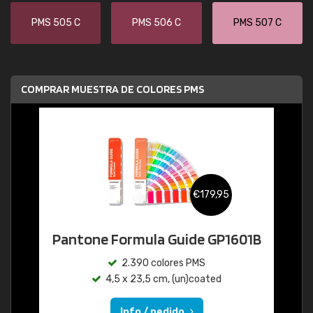
PMS 505 C
PMS 506 C
PMS 507 C
COMPRAR MUESTRA DE COLORES PMS
€179,95
Pantone Formula Guide GP1601B
2.390 colores PMS
4,5 x 23,5 cm, (un)coated
Info / pedido