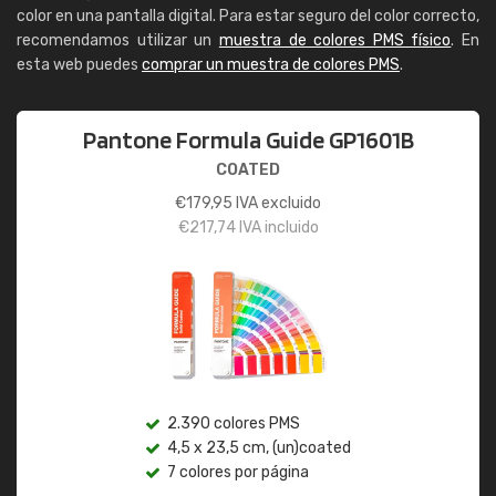
color en una pantalla digital. Para estar seguro del color correcto,
recomendamos utilizar un
muestra de colores PMS físico
. En
esta web puedes
comprar un muestra de colores PMS
.
Pantone Formula Guide GP1601B
COATED
€
179,95
IVA excluido
€
217,74
IVA incluido
2.390 colores PMS
4,5 x 23,5 cm, (un)coated
7 colores por página