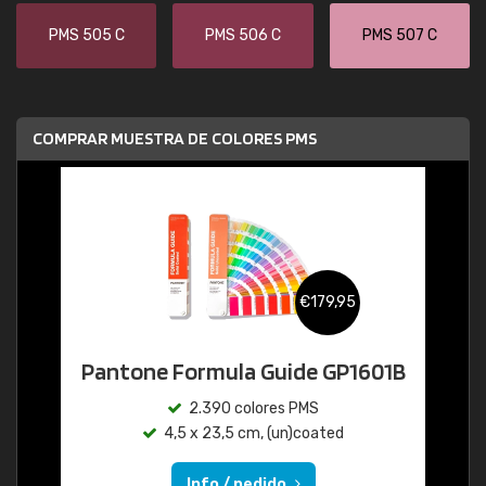
PMS 505 C
PMS 506 C
PMS 507 C
COMPRAR MUESTRA DE COLORES PMS
€179,95
Pantone Formula Guide GP1601B
2.390 colores PMS
4,5 x 23,5 cm, (un)coated
Info / pedido