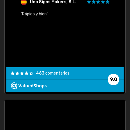
Uno Signs Makers, S.L.
s
"Rápido y bien"
"Buen 
consu
463
comentarios
9,0