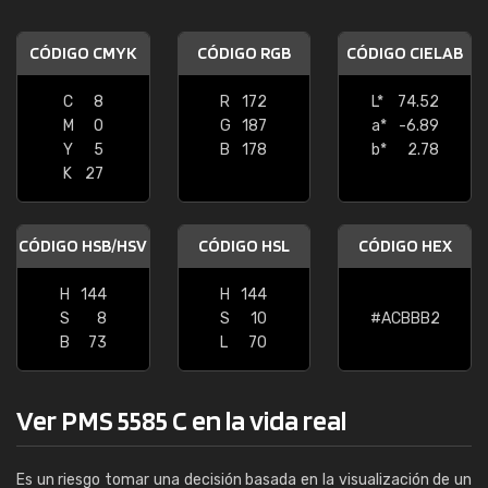
CÓDIGO CMYK
CÓDIGO RGB
CÓDIGO CIELAB
C
8
R
172
L*
74.52
M
0
G
187
a*
-6.89
Y
5
B
178
b*
2.78
K
27
CÓDIGO HSB/HSV
CÓDIGO HSL
CÓDIGO HEX
H
144
H
144
S
8
S
10
#ACBBB2
B
73
L
70
Ver PMS 5585 C en la vida real
Es un riesgo tomar una decisión basada en la visualización de un