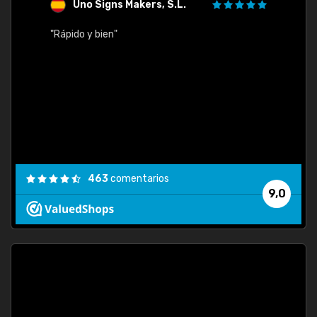
Uno Signs Makers, S.L.
s
"Rápido y bien"
"Buen 
consu
463
comentarios
9,0