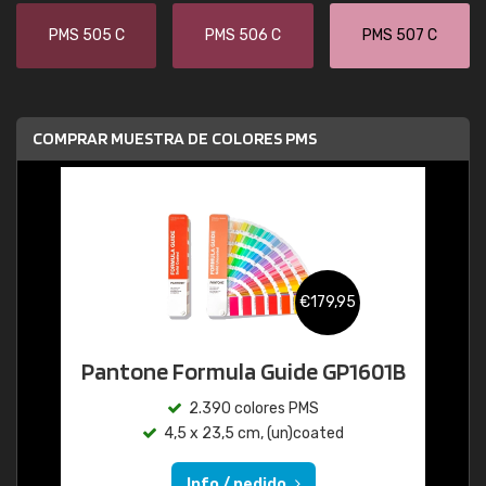
PMS 505 C
PMS 506 C
PMS 507 C
COMPRAR MUESTRA DE COLORES PMS
€179,95
Pantone Formula Guide GP1601B
2.390 colores PMS
4,5 x 23,5 cm, (un)coated
Info / pedido