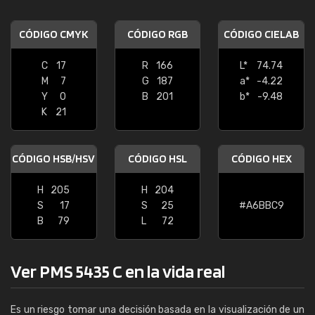
CÓDIGO CMYK
CÓDIGO RGB
CÓDIGO CIELAB
C
17
R
166
L*
74.74
M
7
G
187
a*
-4.22
Y
0
B
201
b*
-9.48
K
21
CÓDIGO HSB/HSV
CÓDIGO HSL
CÓDIGO HEX
H
205
H
204
S
17
S
25
#A6BBC9
B
79
L
72
Ver PMS 5435 C en la vida real
Es un riesgo tomar una decisión basada en la visualización de un