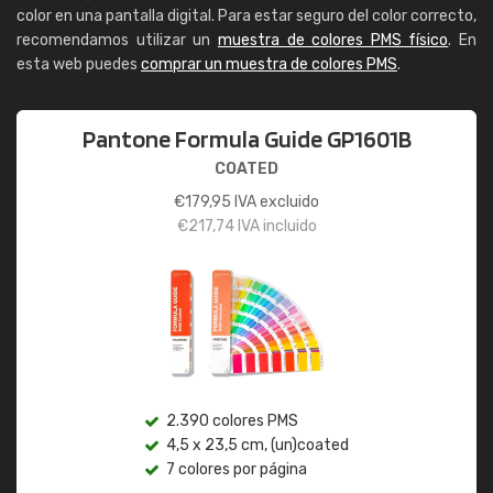
color en una pantalla digital. Para estar seguro del color correcto,
recomendamos utilizar un
muestra de colores PMS físico
. En
esta web puedes
comprar un muestra de colores PMS
.
Pantone Formula Guide GP1601B
COATED
€
179,95
IVA excluido
€
217,74
IVA incluido
2.390 colores PMS
4,5 x 23,5 cm, (un)coated
7 colores por página