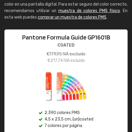
color en una pantalla digital. Para estar seguro del color correcto,
recomendamos utilizar un
muestra de colores PMS físico
. En
esta web puedes
comprar un muestra de colores PMS
.
Pantone Formula Guide GP1601B
COATED
€
179,95
IVA excluido
€
217,74
IVA incluido
2.390 colores PMS
4,5 x 23,5 cm, (un)coated
7 colores por página