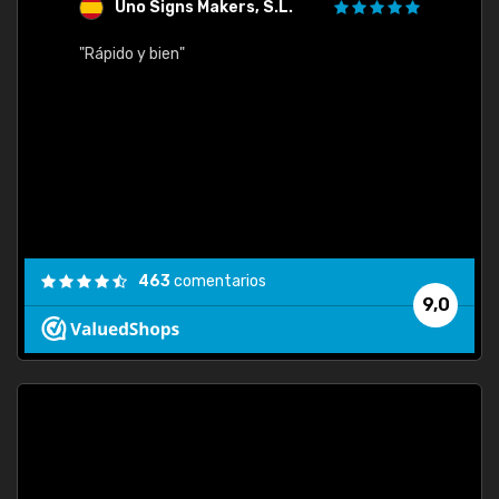
Uno Signs Makers, S.L.
s
"Rápido y bien"
"Buen 
consu
463
comentarios
9,0