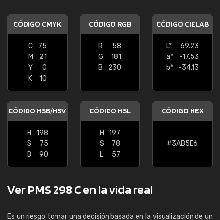
CÓDIGO CMYK
CÓDIGO RGB
CÓDIGO CIELAB
C
75
R
58
L*
69.23
M
21
G
181
a*
-17.53
Y
0
B
230
b*
-34.13
K
10
CÓDIGO HSB/HSV
CÓDIGO HSL
CÓDIGO HEX
H
198
H
197
S
75
S
78
#3AB5E6
B
90
L
57
Ver PMS 298 C en la vida real
Es un riesgo tomar una decisión basada en la visualización de un