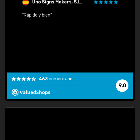
Uno Signs Makers, S.L.
s
"Rápido y bien"
"Buen 
consu
463
comentarios
9,0