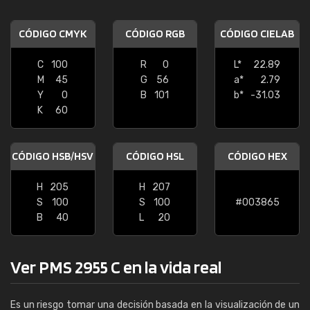
CÓDIGO CMYK
CÓDIGO RGB
CÓDIGO CIELAB
C
100
R
0
L*
22.89
M
45
G
56
a*
2.79
Y
0
B
101
b*
-31.03
K
60
CÓDIGO HSB/HSV
CÓDIGO HSL
CÓDIGO HEX
H
205
H
207
S
100
S
100
#003865
B
40
L
20
Ver PMS 2955 C en la vida real
Es un riesgo tomar una decisión basada en la visualización de un