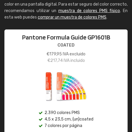
color en una pantalla digital. Para estar seguro del color correcto,
recomendamos utilizar un
muestra de colores PMS físico
. En
esta web puedes
comprar un muestra de colores PMS
.
Pantone Formula Guide GP1601B
COATED
€
179,95
IVA excluido
€
217,74
IVA incluido
2.390 colores PMS
4,5 x 23,5 cm, (un)coated
7 colores por página