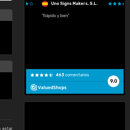
Uno Signs Makers, S.L.
cil
"Rápido y bien"
"
c
463
comentarios
9,0
a estar