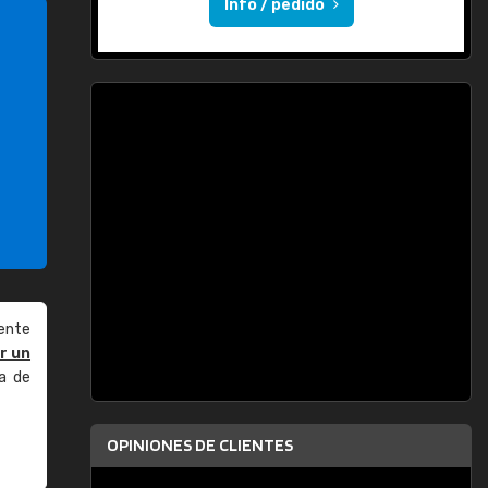
Info / pedido
ente
r un
a de
OPINIONES DE CLIENTES