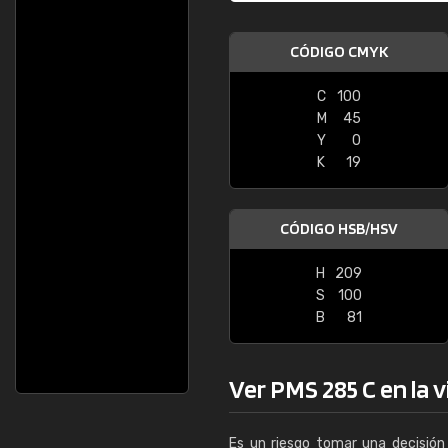
CÓDIGO CMYK
C
100
M
45
Y
0
K
19
CÓDIGO HSB/HSV
H
209
S
100
B
81
Ver PMS 285 C en la v
Es un riesgo tomar una decisión 