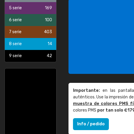
5 serie
169
6 serie
100
7 serie
403
8 serie
14
9 serie
42
Importante:
en las pantall
auténticos. Use la impresión 
muestra de colores PMS fí
colores PMS
por tan solo €17
Info / pedido