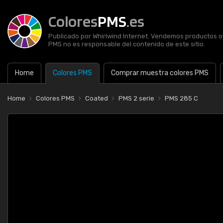
Colores
PMS
.es
Publicado por Whirlwind Internet. Vendemos productos of
PMS no es responsable del contenido de este sitio.
Home
Colores PMS
Comprar muestra colores PMS
Home
Colores PMS
Coated
PMS 2 serie
PMS 285 C