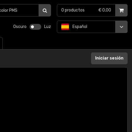
0
productos
€ 0,00
Oscuro
Luz
Español
Iniciar sesión