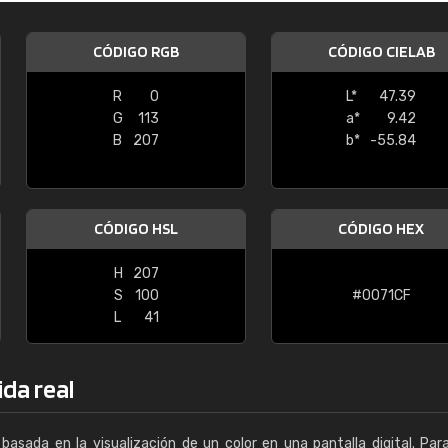
Enrique
CÓDIGO RGB
CÓDIGO CIELAB
"Buen servicio. No obstante No es fá
encontrar/comprar lo que se busca"
R
0
L*
47.39
G
113
a*
9.42
B
207
b*
-55.84
CÓDIGO HSL
CÓDIGO HEX
H
207
S
100
#0071CF
L
41
ida real
basada en la visualización de un color en una pantalla digital. Par