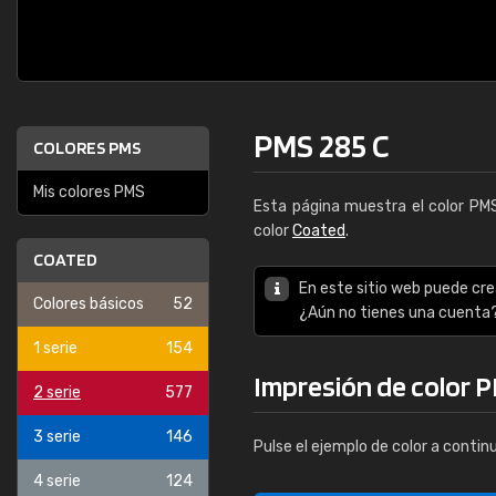
PMS 285 C
COLORES PMS
Mis colores PMS
Esta página muestra el color P
color
Coated
.
COATED
En este sitio web puede cre
Colores básicos
52
¿Aún no tienes una cuenta
1 serie
154
Impresión de color P
2 serie
577
3 serie
146
Pulse el ejemplo de color a contin
4 serie
124