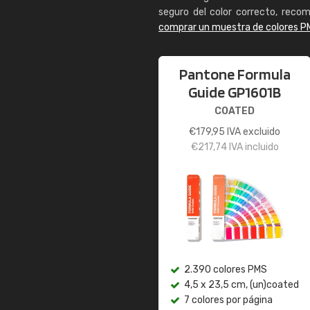
seguro del color correcto, reco
comprar un muestra de colores P
Pantone Formula
Guide GP1601B
COATED
€
179,95
IVA excluido
€
217,74
IVA incluido
2.390 colores PMS
4,5 x 23,5 cm, (un)coated
7 colores por página