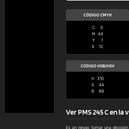
CÓDIGO CMYK
C
0
M
44
Y
7
K
12
CÓDIGO HSB/HSV
H
310
S
44
B
88
Ver PMS 245 C en la v
Es un riesgo tomar una decisión 