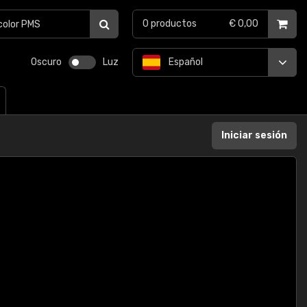
0
productos
€ 0,00
Oscuro
Luz
Español
Iniciar sesión