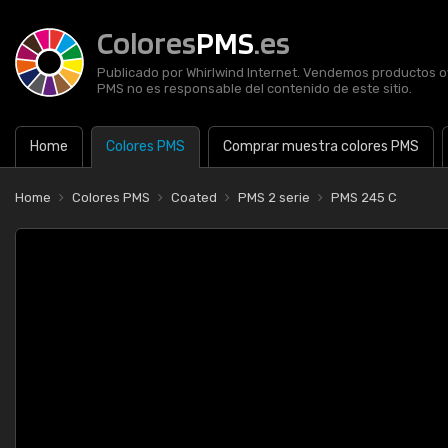
Colores
PMS
.es
Publicado por Whirlwind Internet. Vendemos productos of
PMS no es responsable del contenido de este sitio.
Home
Colores PMS
Comprar muestra colores PMS
Home
Colores PMS
Coated
PMS 2 serie
PMS 245 C