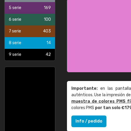
5 serie
169
6 serie
100
7 serie
403
8 serie
14
9 serie
42
Importante:
en las pantall
auténticos. Use la impresión 
muestra de colores PMS fí
colores PMS
por tan solo €17
Info / pedido