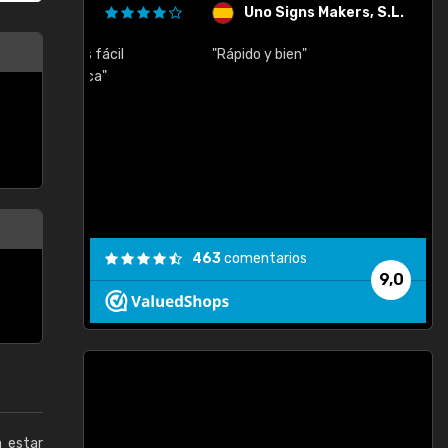
Uno Signs Makers, S.L.
cil
"Rápido y bien"
"
c
463
comentarios
9,0
a estar