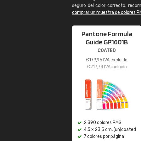
seguro del color correcto, reco
comprar un muestra de colores P
Pantone Formula
Guide GP1601B
COATED
€
179,95
IVA excluido
€
217,74
IVA incluido
2.390 colores PMS
4,5 x 23,5 cm, (un)coated
7 colores por página