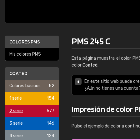
PMS 245 C
COLORES PMS
Mis colores PMS
Esta página muestra el color P
color
Coated
.
COATED
En este sitio web puede cre
Colores básicos
52
¿Aún no tienes una cuenta
1 serie
154
Impresión de color 
2 serie
577
3 serie
146
Pulse el ejemplo de color a contin
4 serie
124