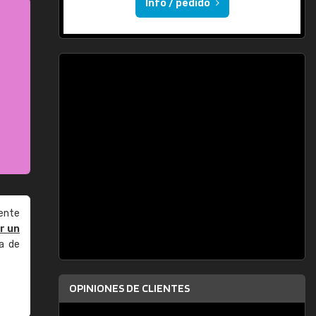
Info / pedido
ente
r un
a de
OPINIONES DE CLIENTES