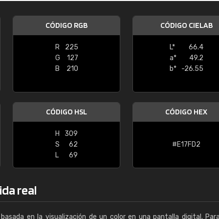
Enrique
CÓDIGO RGB
CÓDIGO CIELAB
"Buen servicio. No obstante No es fá
encontrar/comprar lo que se busca"
R
225
L*
66.4
G
127
a*
49.2
B
210
b*
-26.55
CÓDIGO HSL
CÓDIGO HEX
H
309
S
62
#E17FD2
L
69
ida real
basada en la visualización de un color en una pantalla digital. Par