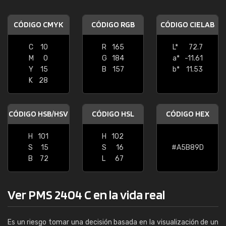
CÓDIGO CMYK
CÓDIGO RGB
CÓDIGO CIELAB
C
10
R
165
L*
72.7
M
0
G
184
a*
-11.61
Y
15
B
157
b*
11.53
K
28
CÓDIGO HSB/HSV
CÓDIGO HSL
CÓDIGO HEX
H
101
H
102
S
15
S
16
#A5B89D
B
72
L
67
Ver PMS 2404 C en la vida real
Es un riesgo tomar una decisión basada en la visualización de un