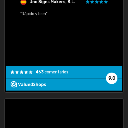
Uno Signs Makers, S.L.
s
"Rápido y bien"
"Buen 
consu
463
comentarios
9,0