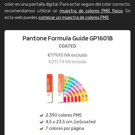
color en una pantalla digital. Para estar seguro del color correcto,
recomendamos utilizar un
muestra de colores PMS físico
. En
esta web puedes
comprar un muestra de colores PMS
.
Pantone Formula Guide GP1601B
COATED
€
179,95
IVA excluido
€
217,74
IVA incluido
2.390 colores PMS
4,5 x 23,5 cm, (un)coated
7 colores por página